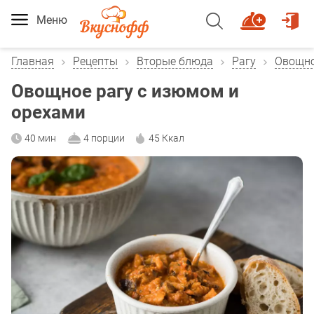
Меню
Главная
Рецепты
Вторые блюда
Рагу
Овощно
Овощное рагу с изюмом и
орехами
40 мин
4 порции
45 Ккал