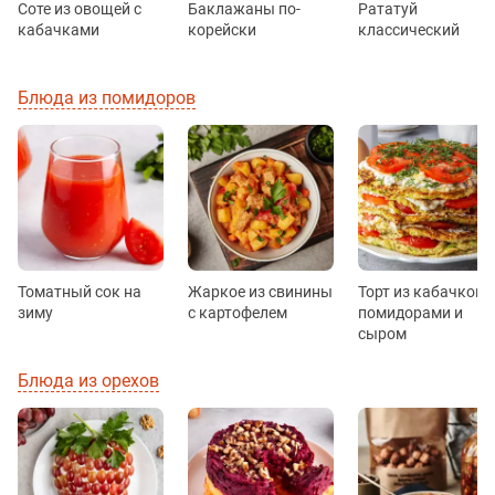
Соте из овощей с
Баклажаны по-
Рататуй
кабачками
корейски
классический
Блюда из помидоров
Томатный сок на
Жаркое из свинины
Торт из кабачков с
зиму
с картофелем
помидорами и
сыром
Блюда из орехов