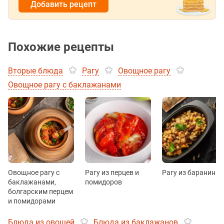
Добавить рецепт
Похожие рецепты
Вторые блюда
Рагу
Овощное рагу
Овощное рагу с баклажанами
Овощное рагу с
Рагу из перцев и
Рагу из баранины
баклажанами,
помидоров
болгарским перцем
и помидорами
Блюда из овощей
Блюда из баклажанов