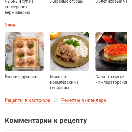
Рыбный суп из
Жареные огурцы
Облепиховый чай
консервов с
вермишелью
Ужин
Ёжики в духовке
Мясо по-
Салат с сёмгой
кремлёвски из
«Императорский»
говядины
Рецепты в кастрюле
Рецепты в блендере
Комментарии к рецепту