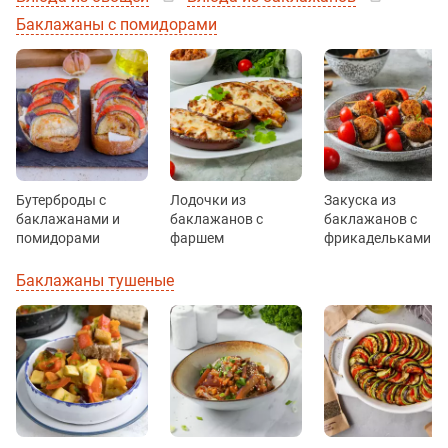
Баклажаны с помидорами
Бутерброды с
Лодочки из
Закуска из
баклажанами и
баклажанов с
баклажанов с
помидорами
фаршем
фрикадельками
Баклажаны тушеные