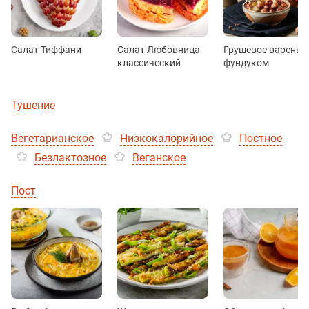
Салат Тиффани
Салат Любовница
Грушевое варенье 
классический
фундуком
Тушение
Вегетарианское
Низкокалорийное
Постное
Безлактозное
Веганское
Пост