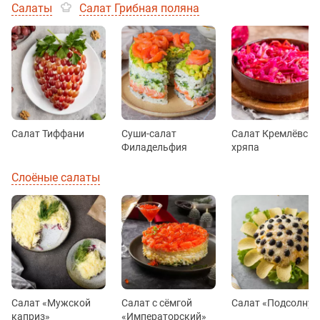
Салаты
Салат Грибная поляна
Салат Тиффани
Суши-салат
Салат Кремлёвска
Филадельфия
хряпа
Слоёные салаты
Салат «Мужской
Салат с сёмгой
Салат «Подсолнух
каприз»
«Императорский»