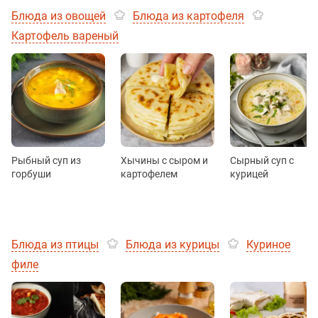
Блюда из овощей
Блюда из картофеля
Картофель вареный
Рыбный суп из
Хычины с сыром и
Сырный суп с
горбуши
картофелем
курицей
Блюда из птицы
Блюда из курицы
Куриное
филе