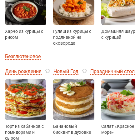
Харчо из курицы с
Гуляш из курицы с
Домашняя шаурм
рисом
подливкой на
с курицей
сковороде
Безглютеновое
День рождения
Новый Год
Праздничный стол
Торт из кабачков с
Банановый
Салат «Красное
помидорами и
бисквит в духовке
море»
сыром