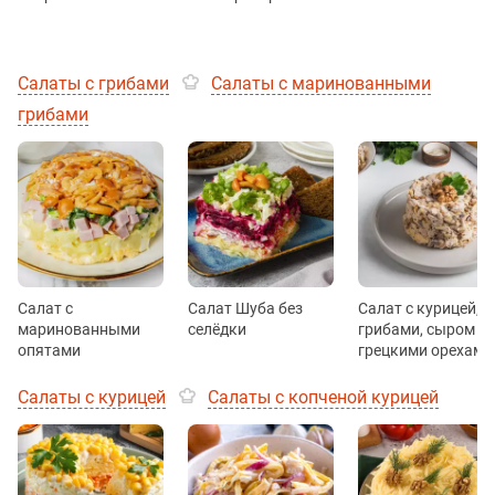
Салаты с грибами
Салаты с маринованными
грибами
Салат с
Салат Шуба без
Салат с курицей,
маринованными
селёдки
грибами, сыром и
опятами
грецкими орехами
Салаты с курицей
Салаты с копченой курицей