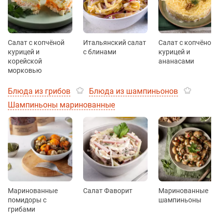
Салат с копчёной
Итальянский салат
Салат с копчёной
курицей и
с блинами
курицей и
корейской
ананасами
морковью
Блюда из грибов
Блюда из шампиньонов
Шампиньоны маринованные
Маринованные
Салат Фаворит
Маринованные
помидоры с
шампиньоны
грибами