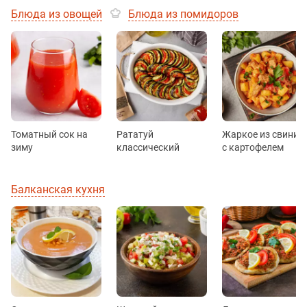
Блюда из овощей
Блюда из помидоров
Томатный сок на
Рататуй
Жаркое из свинин
зиму
классический
с картофелем
Балканская кухня