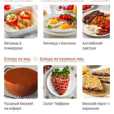
Яичница в
Яичница с беконом
Английский
помидорах
завтрак
Блюда из яиц
Блюда из куриных яиц
Пышный бисквит
Салат Тиффани
Венский пирог с
на кефире
вареньем