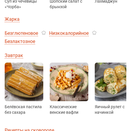
Суп из чечевицы
Шопский салат с
Лахмаджун
«Чорба»
брынзой
Жарка
Безглютеновое
Низкокалорийное
Безлактозное
Завтрак
Белёвская пастила
Классические
Яичный рулет с
без сахара
венские вафли
начинкой
Рецепты на сковороде