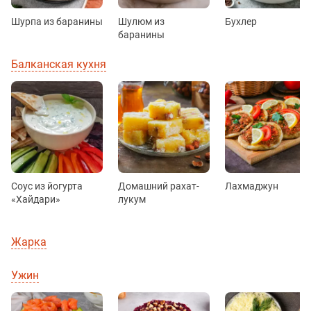
Шурпа из баранины
Шулюм из
Бухлер
баранины
Балканская кухня
Соус из йогурта
Домашний рахат-
Лахмаджун
«Хайдари»
лукум
Жарка
Ужин