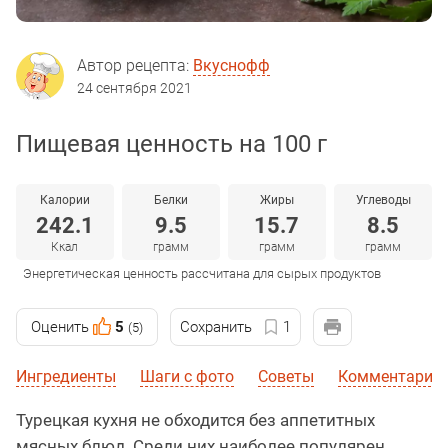
Автор рецепта:
Вкуснофф
24 сентября 2021
Пищевая ценность на 100 г
Калории
Белки
Жиры
Углеводы
242.1
9.5
15.7
8.5
Ккал
грамм
грамм
грамм
Энергетическая ценность рассчитана для сырых продуктов
Оценить
5
Сохранить
1
(5)
Ингредиенты
Шаги с фото
Советы
Комментарии 
Турецкая кухня не обходится без аппетитных
мясных блюд. Среди них наиболее популярен