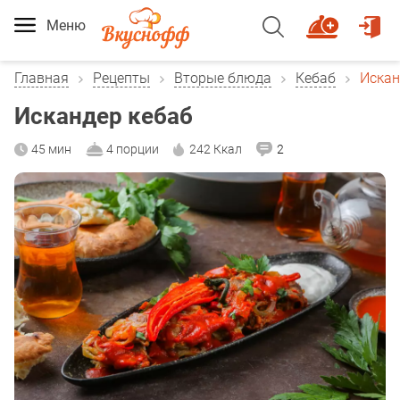
Меню
Главная
Рецепты
Вторые блюда
Кебаб
Искан
Искандер кебаб
45 мин
4 порции
242 Ккал
2