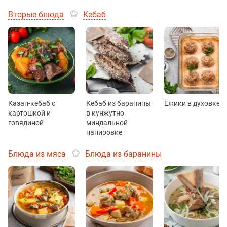
Вторые блюда
Кебаб
Казан-кебаб с
Кебаб из баранины
Ёжики в духовке
картошкой и
в кунжутно-
говядиной
миндальной
панировке
Блюда из мяса
Блюда из баранины