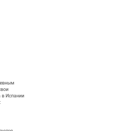
невным
свои
а в Испании
:
ляются