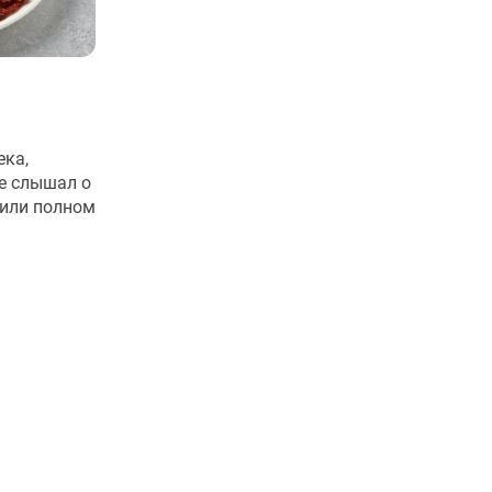
ека,
е слышал о
или полном