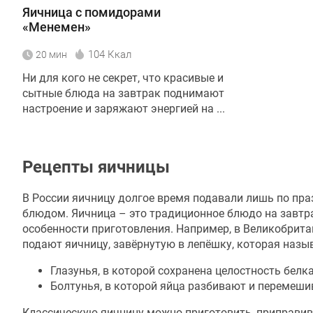
Яичница с помидорами
«Менемен»
104 Ккал
20 мин
Ни для кого не секрет, что красивые и
сытные блюда на завтрак поднимают
настроение и заряжают энергией на ...
Рецепты яичницы
В России яичницу долгое время подавали лишь по пра
блюдом. Яичница – это традиционное блюдо на завтра
особенности приготовления. Например, в Великобрита
подают яичницу, завёрнутую в лепёшку, которая назыв
Глазунья, в которой сохранена целостность белка
Болтунья, в которой яйца разбивают и перемеши
Классическую яичницу можно приготовить, приправив