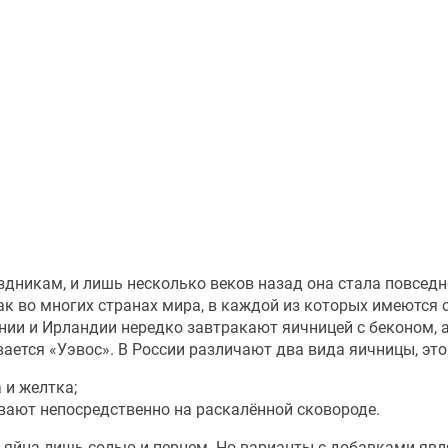
здникам, и лишь несколько веков назад она стала повсед
к во многих странах мира, в каждой из которых имеются 
нии и Ирландии нередко завтракают яичницей с беконом, 
ается «Уэвос». В России различают два вида яичницы, это
 и желтка;
вают непосредственно на раскалённой сковороде.
 яйца лишь солью и перцем. Но варианты с добавками яв