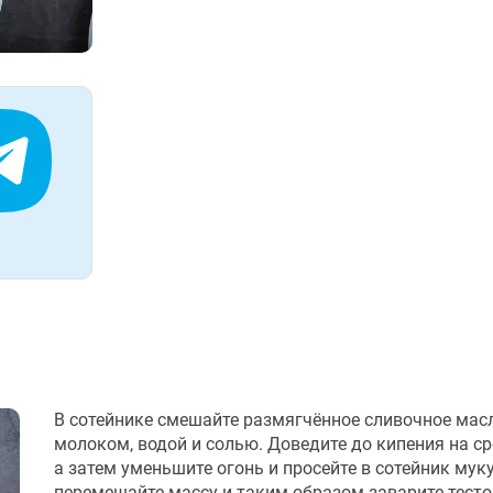
В сотейнике смешайте размягчённое сливочное мас
молоком, водой и солью. Доведите до кипения на ср
а затем уменьшите огонь и просейте в сотейник мук
перемешайте массу и таким образом заварите тесто