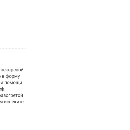
 пекарской
е в форму
при помощи
еф,
разогретой
м испеките