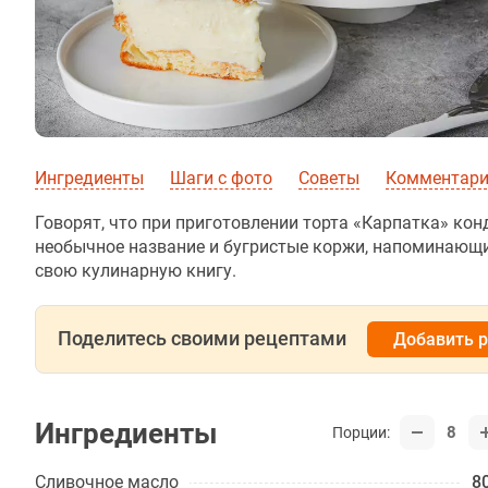
Ингредиенты
Шаги с фото
Советы
Комментарии
Говорят, что при приготовлении торта «Карпатка» ко
необычное название и бугристые коржи, напоминающи
свою кулинарную книгу.
Поделитесь своими рецептами
Добавить 
Ингредиенты
8
Порции:
Сливочное масло
80