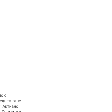
ло с
еднем огне,
у. Активно
. Снимите с