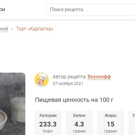
сы
рной
Торт «Карпатка»
Автор рецепта:
Вкуснофф
07 ноября 2021
Пищевая ценность на 100 г
Калории
Белки
Жиры
У
233.3
4.3
15
Ккал
грамм
грамм