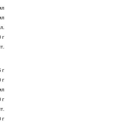
мл
мл
 л.
 г
т.
 г
 г
мл
 г
т.
 г