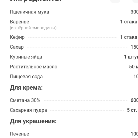
Пшеничная мука
300
Варенье
1 стака
(из чёрной смородины)
Кефир
1 стака
Сахар
150
Куриные яйца
1 шту
Растительное масло
50 
Пищевая сода
10
Для крема:
Сметана 30%
600
Сахарная пудра
5 ст.
Для украшения:
Печенье
100