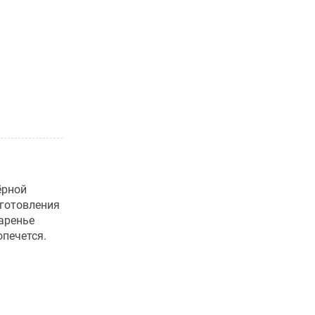
ёрной
иготовления
аренье
печется.