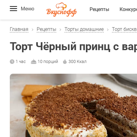
Меню
Рецепты
Конкур
Главная
Рецепты
Торты домашние
Торт биск
Торт Чёрный принц с в
1 час
10 порций
300 Ккал