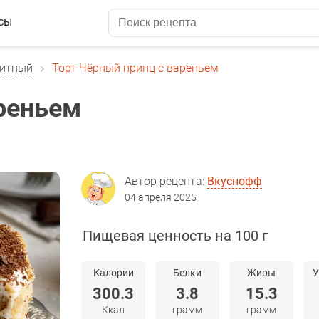
сы
витный
Торт Чёрный принц с вареньем
ареньем
Автор рецепта:
Вкуснофф
04 апреля 2025
Пищевая ценность на 100 г
Калории
Белки
Жиры
У
300.3
3.8
15.3
Ккал
грамм
грамм