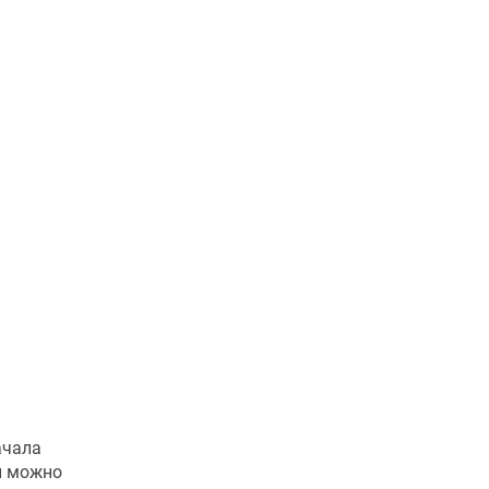
ачала
и можно