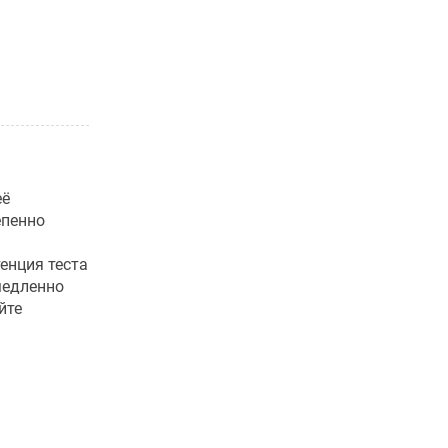
её
епенно
енция теста
медленно
йте