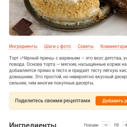
Ингредиенты
Шаги с фото
Советы
Комментар
Торт «Чёрный принц» с вареньем — это вкус детства, 
повода. Основа торта — мягкие, насыщенные коржи н
добавляется прямо в тесто и придаёт тесту лёгкую ки
домашним. Это простой, но невероятно вкусный десерт
сильнее, чем многие покупные десерты.
Поделитесь своими рецептами
Добавить 
Ингредиенты
10
Порции: