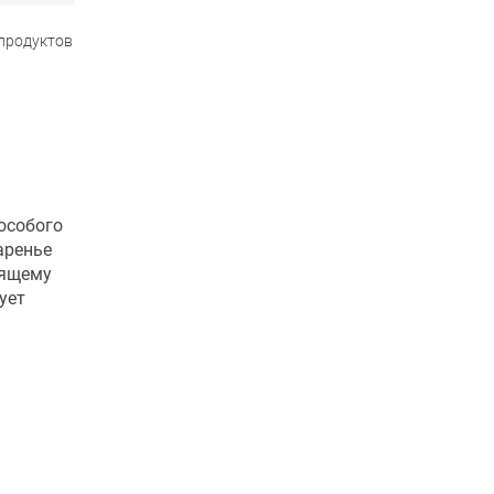
 продуктов
особого
аренье
оящему
ует