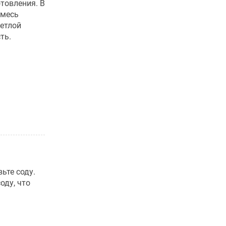
товления. В
смесь
етлой
ть.
ьте соду.
оду, что