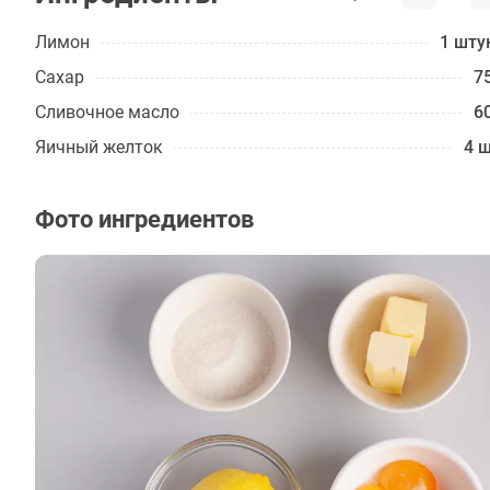
Лимон
1 шту
Сахар
75
Сливочное масло
60
Яичный желток
4 ш
Фото ингредиентов