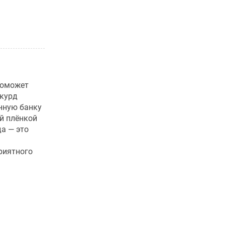
поможет
 курд
янную банку
й плёнкой
да — это
риятного