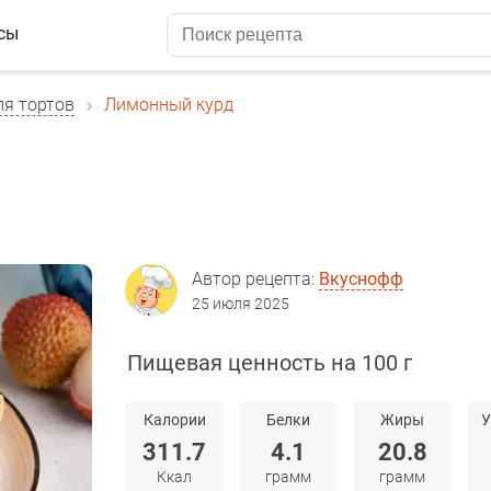
сы
ля тортов
Лимонный курд
Автор рецепта:
Вкуснофф
25 июля 2025
Пищевая ценность на 100 г
Калории
Белки
Жиры
У
311.7
4.1
20.8
Ккал
грамм
грамм