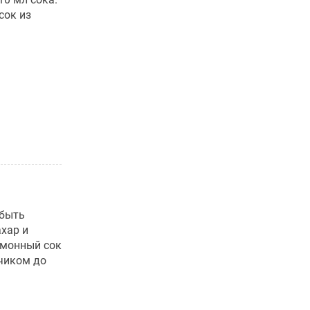
сок из
 быть
хар и
имонный сок
нчиком до