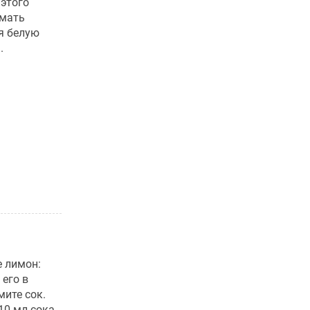
 этого
имать
я белую
.
е лимон:
 его в
мите сок.
0 мл сока.