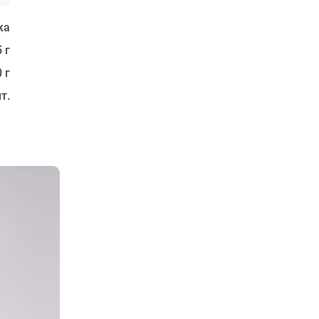
ка
 г
 г
т.