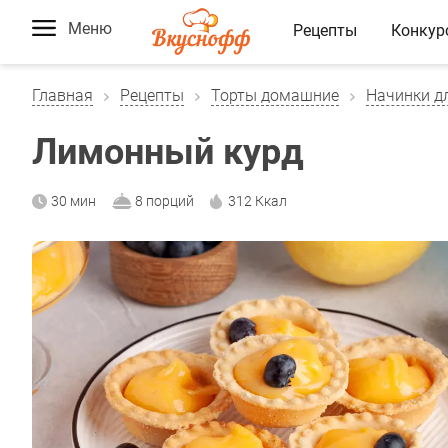
Меню
Рецепты
Конкур
Главная
Рецепты
Торты домашние
Начинки д
Лимонный курд
30 мин
8 порций
312 Ккал