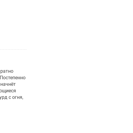
уратно
 Постепенно
 начнёт
ающиеся
рд с огня,