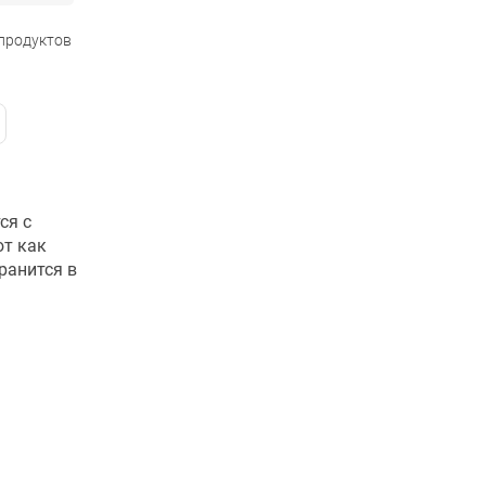
 продуктов
ся с
ют как
ранится в