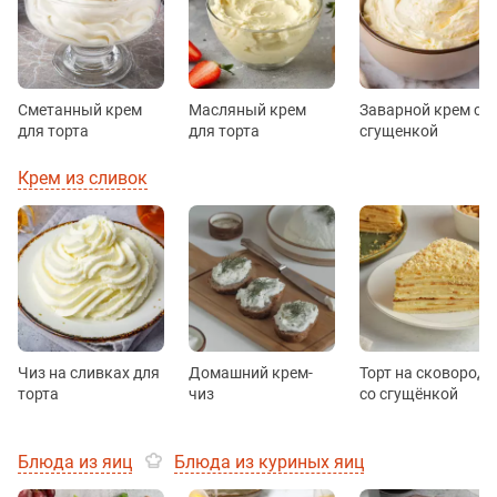
Сметанный крем
Масляный крем
Заварной крем со
для торта
для торта
сгущенкой
Крем из сливок
Чиз на сливках для
Домашний крем-
Торт на сковороде
торта
чиз
со сгущёнкой
Блюда из яиц
Блюда из куриных яиц