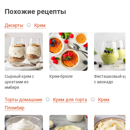
Похожие рецепты
Десерты
Крем
Сырный крем с
Крем-брюле
Фисташковый кре
цукатами из
с авокадо
имбиря
Торты домашние
Крем для торта
Крем
Пломбир