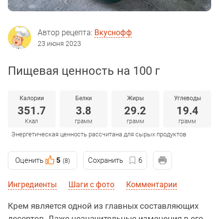
Автор рецепта:
Вкуснофф
23 июня 2023
Пищевая ценность на 100 г
Калории
Белки
Жиры
Углеводы
351.7
3.8
29.2
19.4
Ккал
грамм
грамм
грамм
Энергетическая ценность рассчитана для сырых продуктов
Оценить
5
Сохранить
6
(8)
Ингредиенты
Шаги с фото
Комментарии
Крем является одной из главных составляющих
десертов. Даже незначительные изменения в его