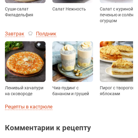
Суши-салат
Салат Нежность
Салат с куриной
Филадельфия
печенью и солёны
огурцом
Завтрак
Полдник
Ленивый хачапури
Чиа-пудинг с
Пирог с творогом 
на сковороде
бананом и грушей
яблоками
Рецепты в кастрюле
Комментарии к рецепту