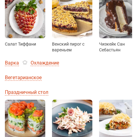
Салат Тиффани
Венский пирог с
Чизкейк Сан
вареньем
Себастьян
Варка
Охлаждение
Вегетарианское
Праздничный стол