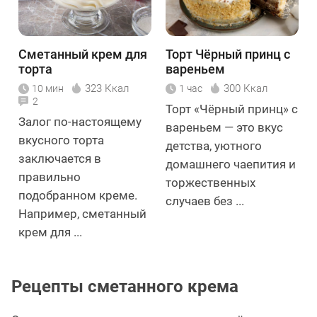
Сметанный крем для
Торт Чёрный принц с
торта
вареньем
323 Ккал
300 Ккал
10 мин
1 час
2
Торт «Чёрный принц» с
Залог по-настоящему
вареньем — это вкус
вкусного торта
детства, уютного
заключается в
домашнего чаепития и
правильно
торжественных
подобранном креме.
случаев без ...
Например, сметанный
крем для ...
Рецепты сметанного крема