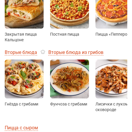
Закрытая пицца
Постная пицца
Пицца «Пепперони
Кальцоне
Вторые блюда
Вторые блюда из грибов
Гнёзда с грибами
Фунчоза с грибами
Лисички с луком н
сковороде
Пицца с сыром