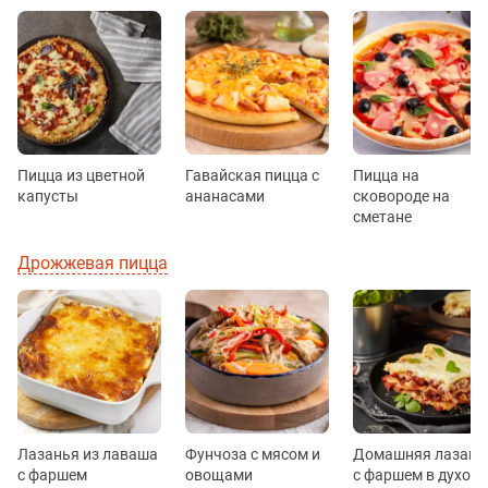
Пицца из цветной
Гавайская пицца с
Пицца на
капусты
ананасами
сковороде на
сметане
Дрожжевая пицца
Лазанья из лаваша
Фунчоза с мясом и
Домашняя лазань
с фаршем
овощами
с фаршем в духовк