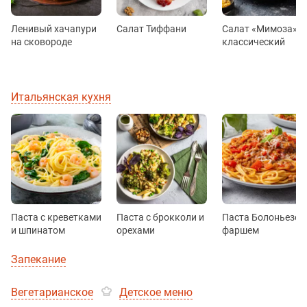
Ленивый хачапури
Салат Тиффани
Салат «Мимоза»
на сковороде
классический
Итальянская кухня
Паста с креветками
Паста с брокколи и
Паста Болоньезе с
и шпинатом
орехами
фаршем
Запекание
Вегетарианское
Детское меню