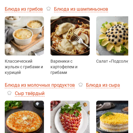
Блюда из грибов
Блюда из шампиньонов
Классический
Вареники с
Салат «Подсолнух
жульен с грибами и
картофелем и
курицей
грибами
Блюда из молочных продуктов
Блюда из сыра
Сыр твёрдый