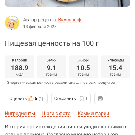
Автор рецепта:
Вкуснофф
13 февраля 2025
Пищевая ценность на 100 г
Калории
Белки
Жиры
Углеводы
188.9
9.1
10.5
15.4
Ккал
грамм
грамм
грамм
Энергетическая ценность рассчитана для сырых продуктов
Оценить
5
Сохранить
1
(1)
Ингредиенты
Шаги с фото
Комментарии
История происхождения пиццы уходит корнями в
давние времена. Согласно мнению историков