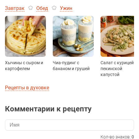
Завтрак
Обед
Ужин
Хычины с сыром и
Чиа-пудинг с
Салат с курицей и
картофелем
бананом и грушей
пекинской
капустой
Рецепты в духовке
Комментарии к рецепту
Кол-во знаков:
0