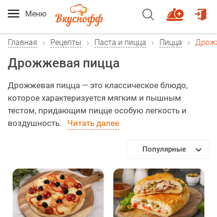
Меню
Главная
Рецепты
Паста и пицца
Пицца
Дрож
Дрожжевая пицца
Дрожжевая пицца — это классическое блюдо,
которое характеризуется мягким и пышным
тестом, придающим пицце особую легкость и
воздушность.
Читать далее
Популярные