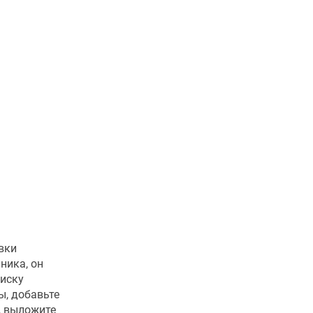
вки
ника, он
миску
ы, добавьте
р, выложите