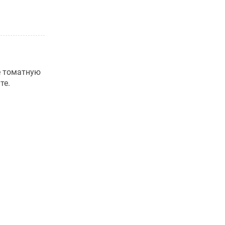
е томатную
те.