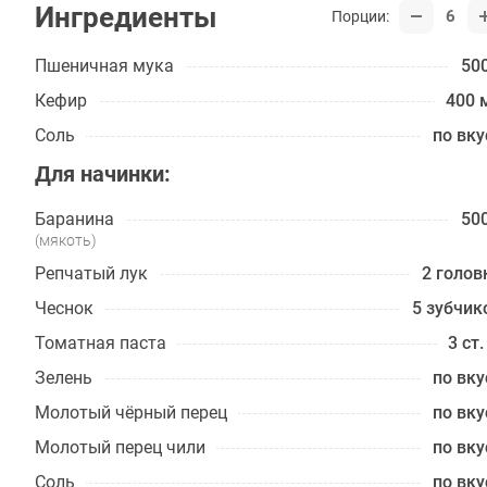
Ингредиенты
6
Порции:
Пшеничная мука
500
Кефир
400 
Соль
по вку
Для начинки:
Баранина
500
(мякоть)
Репчатый лук
2 голов
Чеснок
5 зубчик
Томатная паста
3 ст.
Зелень
по вку
Молотый чёрный перец
по вку
Молотый перец чили
по вку
Соль
по вку