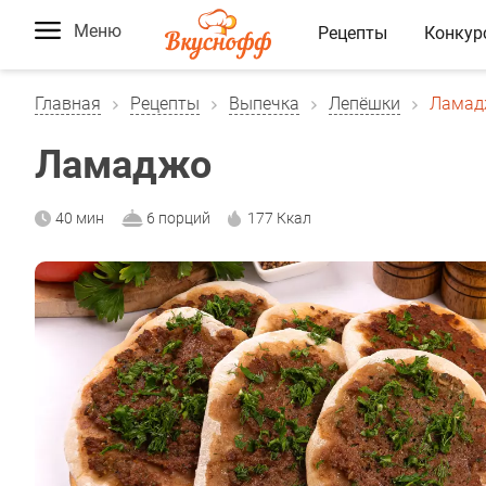
Меню
Рецепты
Конкур
Главная
Рецепты
Выпечка
Лепёшки
Ламад
Ламаджо
40 мин
6 порций
177 Ккал