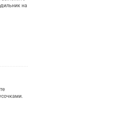
одильник на
те
усочками.