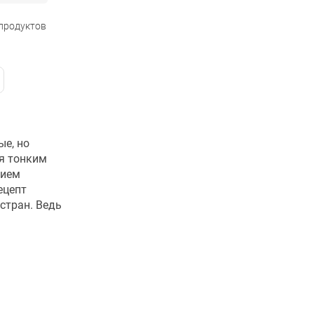
 продуктов
ые, но
ая тонким
лием
ецепт
стран. Ведь