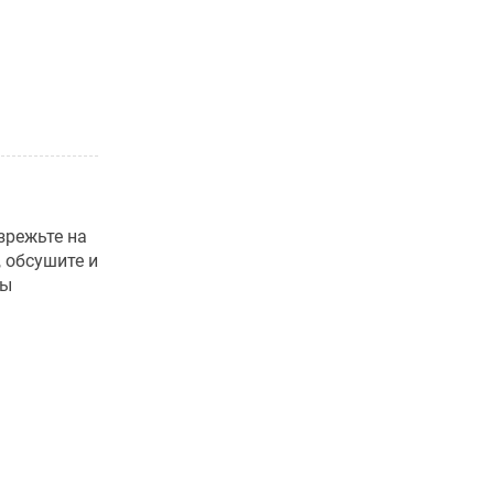
зрежьте на
, обсушите и
ты