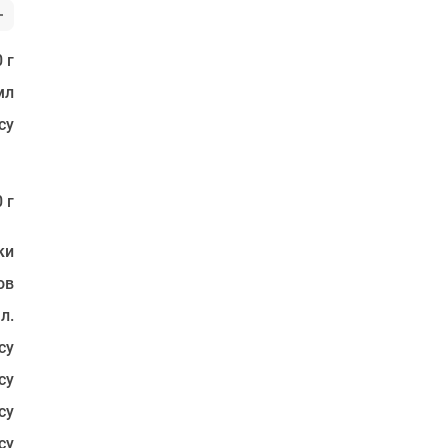
 г
мл
су
 г
ки
ов
 л.
су
су
су
су