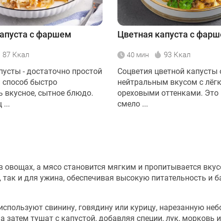
апуста с фаршем
Цветная капуста с фар
87 Ккал
93 Ккал
40 мин
пусты - достаточно простой
Соцветия цветной капусты
 способ быстро
нейтральным вкусом с лёг
ь вкусное, сытное блюдо.
ореховыми оттенками. Это
...
смело ...
в овощах, а мясо становится мягким и пропитывается вку
 так и для ужина, обеспечивая высокую питательность и б
используют свинину, говядину или курицу, нарезанную не
 затем тушат с капустой, добавляя специи, лук, морковь 