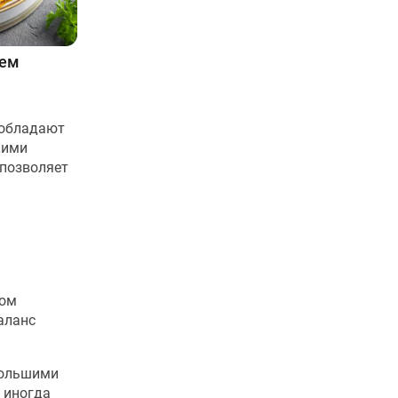
шем
 обладают
кими
 позволяет
сом
аланс
большими
и иногда