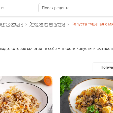
сы
а из овощей
Второе из капусты
Капуста тушеная с м
юдо, которое сочетает в себе мягкость капусты и сытност
Попул