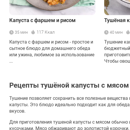
Капуста с фаршем и рисом
Тушёная к
117 Ккал
35 мин
40 мин
Капуста с фаршем и рисом - простое и
Тушение ка
сытное блюдо для домашнего обеда
бюджетный
или ужина, любимое за использование
приготовит
...
Чтобы овощ 
Рецепты тушёной капусты с мясом
Тушение позволяет сохранить все полезные вещества 
капусты. Это блюдо идеально подходит как для обеда,
вкусов.
Для приготовления тушеной капусты с мясом обычно 
кусочками. Мясо обжаривают до золотистой корочки, а