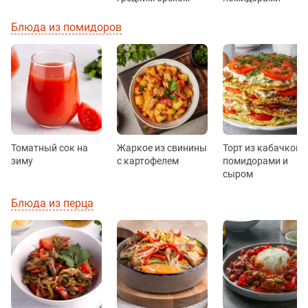
Блюда из помидоров
Томатный сок на
Жаркое из свинины
Торт из кабачков с
зиму
с картофелем
помидорами и
сыром
Блюда из перца