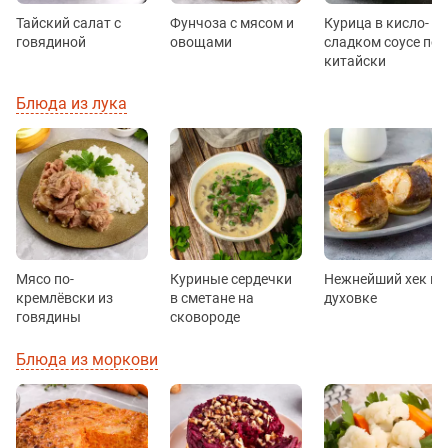
Тайский салат с
Фунчоза с мясом и
Курица в кисло-
говядиной
овощами
сладком соусе по-
китайски
Блюда из лука
Мясо по-
Куриные сердечки
Нежнейший хек в
кремлёвски из
в сметане на
духовке
говядины
сковороде
Блюда из моркови