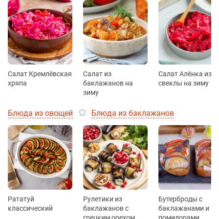
Салат Кремлёвская
Салат из
Салат Алёнка из
хряпа
баклажанов на
свеклы на зиму
зиму
Блюда из овощей
Блюда из баклажанов
Рататуй
Рулетики из
Бутерброды с
классический
баклажанов c
баклажанами и
грецким орехом
помидорами