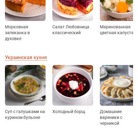
Морковная
Салат Любовница
Маринованная
запеканка в
классический
цветная капуста
духовке
Украинская кухня
Суп с галушками на
Холодный борщ
Домашние
курином бульоне
вареники с
черникой