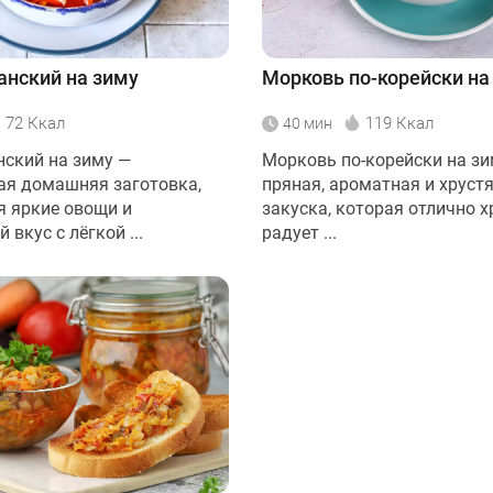
анский на зиму
Морковь по-корейски на
72 Ккал
119 Ккал
40 мин
нский на зиму —
Морковь по-корейски на зи
ая домашняя заготовка,
пряная, ароматная и хруст
 яркие овощи и
закуска, которая отлично х
вкус с лёгкой ...
радует ...