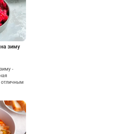
 на зиму
зиму -
ная
ь отличным