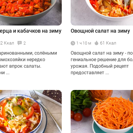
перца и кабачков на зиму
Овощной салат на зиму
82 Ккал
61 Ккал
2
1 ч 10 м
аринованными, солёными
Овощной салат на зиму - п
омохозяйки нередко
гениальное решение для б
ают впрок салаты.
урожая. Подобный рецепт
и ...
предоставляет ...