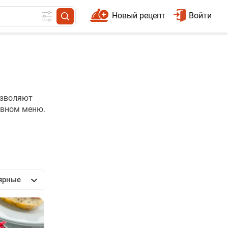
Новый рецепт
Войти
озволяют
евном меню.
ярные