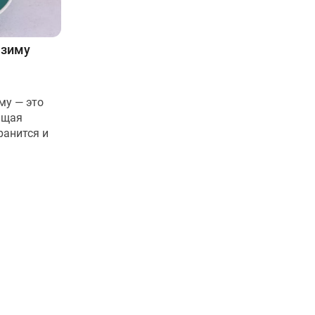
 зиму
му — это
ящая
ранится и