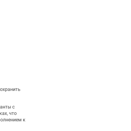
сохранить
ианты с
ках, что
полнением к