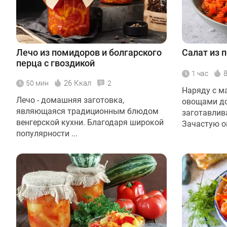
Лечо из помидоров и болгарского
Салат из 
перца с гвоздикой
1 час
26 Ккал
50 мин
2
Наряду с м
Лечо - домашняя заготовка,
овощами д
являющаяся традиционным блюдом
заготавлив
венгерской кухни. Благодаря широкой
Зачастую он
популярности ...