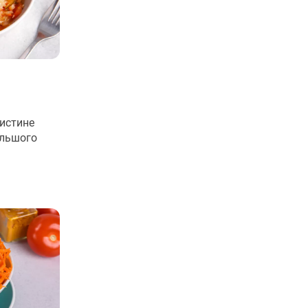
оистине
ольшого