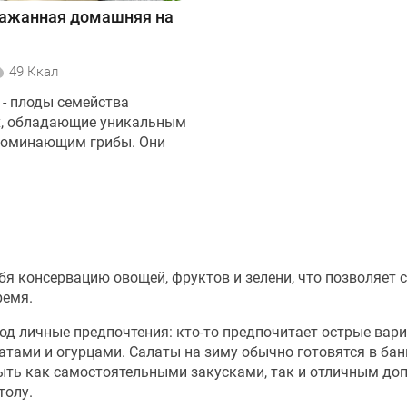
лажанная домашняя на
49 Ккал
- плоды семейства
х, обладающие уникальным
поминающим грибы. Они
бя консервацию овощей, фруктов и зелени, что позволяет 
ремя.
д личные предпочтения: кто-то предпочитает острые вар
атами и огурцами. Салаты на зиму обычно готовятся в бан
быть как самостоятельными закусками, так и отличным до
толу.