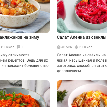
баклажанов на зиму
Салат Алёнка из свеклы
61 Ккал
51 Ккал
1
40 мин
зиму отличаются
Салат Аленка из свёклы на 
ием рецептов. Ведь для их
яркая, насыщенная и полез
ния подходит большинство
заготовка, способная стат
дополнением ...