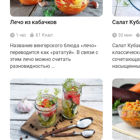
Лечо из кабачков
Салат Куб
61 Ккал
1 час
30 мин
Название венгерского блюда «лечо»
Салат Куба
переводится как «рататуй». В связи с
классическ
этим лечо можно считать
сочетающая
разновидностью ...
насыщенный 