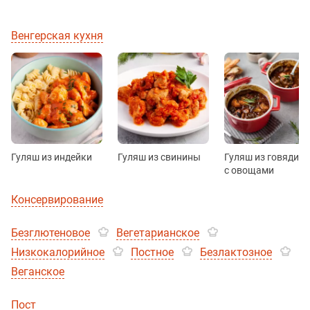
Венгерская кухня
Гуляш из индейки
Гуляш из свинины
Гуляш из говядин
с овощами
Консервирование
Безглютеновое
Вегетарианское
Низкокалорийное
Постное
Безлактозное
Веганское
Пост