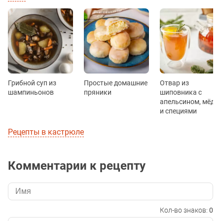
Грибной суп из
Простые домашние
Отвар из
шампиньонов
пряники
шиповника с
апельсином, мёдо
и специями
Рецепты в кастрюле
Комментарии к рецепту
Кол-во знаков:
0