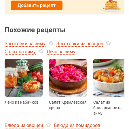
Добавить рецепт
Похожие рецепты
Заготовки на зиму
Заготовки из овощей
Салат на зиму
Лечо на зиму
Лечо из кабачков
Салат Кремлёвская
Салат из
хряпа
баклажанов на
зиму
Блюда из овощей
Блюда из помидоров