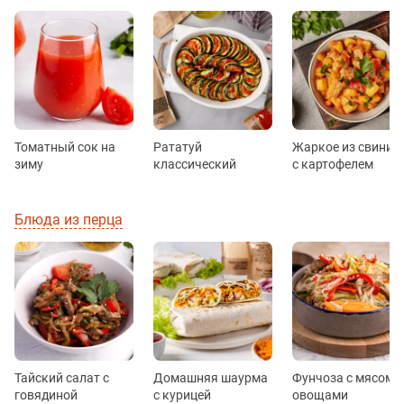
Томатный сок на
Рататуй
Жаркое из свинин
зиму
классический
с картофелем
Блюда из перца
Тайский салат с
Домашняя шаурма
Фунчоза с мясом и
говядиной
с курицей
овощами