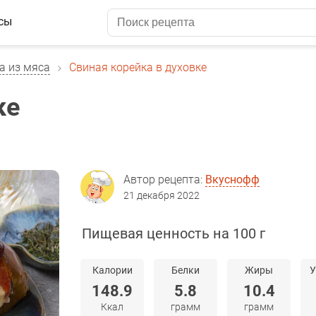
сы
а из мяса
Свиная корейка в духовке
ке
Автор рецепта:
Вкуснофф
21 декабря 2022
Пищевая ценность на 100 г
Калории
Белки
Жиры
У
148.9
5.8
10.4
Ккал
грамм
грамм