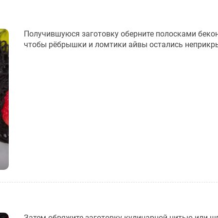
Получившуюся заготовку оберните полосками бекон
чтобы рёбрышки и ломтики айвы остались неприкр
Затем обвяжите заготовку кулинарной нитью или ш