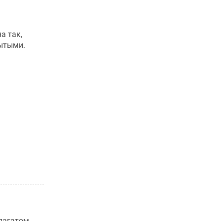
а так,
ытыми.
пагатом,