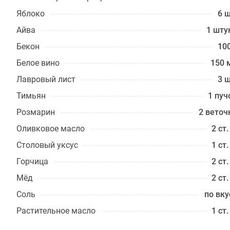
Яблоко
6 ш
Айва
1 шту
Бекон
100
Белое вино
150 
Лавровый лист
3 ш
Тимьян
1 пуч
Розмарин
2 веточ
Оливковое масло
2 ст.
Столовый уксус
1 ст.
Горчица
2 ст.
Мёд
2 ст.
Соль
по вку
Растительное масло
1 ст.