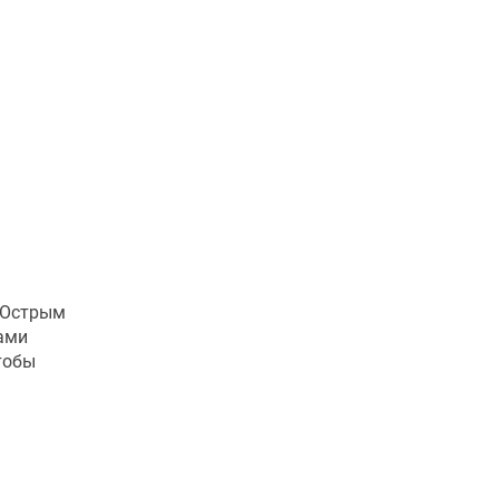
 Острым
ами
тобы