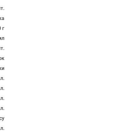
т.
ка
 г
мл
т.
ок
ки
 л.
 л.
 л.
 л.
су
 л.