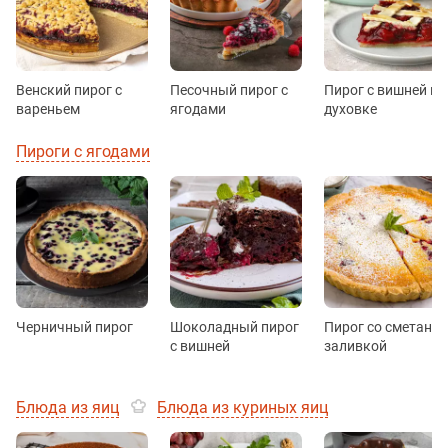
Венский пирог с
Песочный пирог с
Пирог с вишней в
вареньем
ягодами
духовке
Пироги с ягодами
Черничный пирог
Шоколадный пирог
Пирог со сметанн
с вишней
заливкой
Блюда из яиц
Блюда из куриных яиц