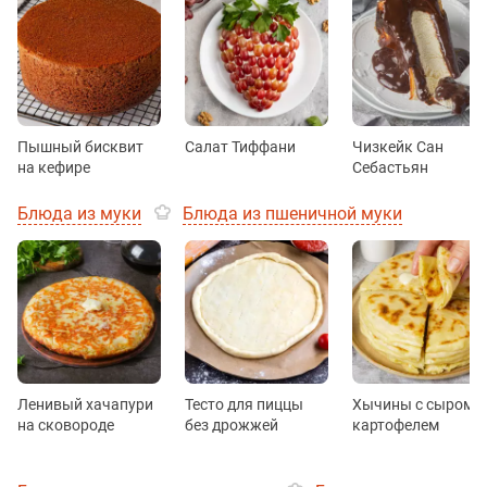
Пышный бисквит
Салат Тиффани
Чизкейк Сан
на кефире
Себастьян
Блюда из муки
Блюда из пшеничной муки
Ленивый хачапури
Тесто для пиццы
Хычины с сыром и
на сковороде
без дрожжей
картофелем