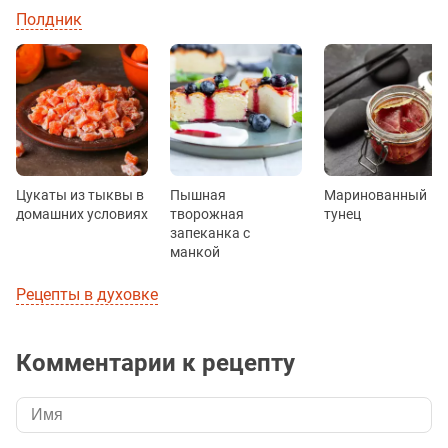
Полдник
Цукаты из тыквы в
Пышная
Маринованный
домашних условиях
творожная
тунец
запеканка с
манкой
Рецепты в духовке
Комментарии к рецепту