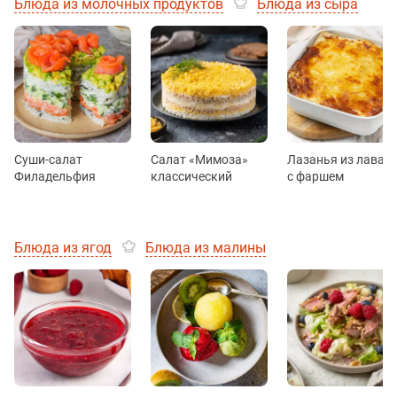
Блюда из молочных продуктов
Блюда из сыра
Суши-салат
Салат «Мимоза»
Лазанья из лаваш
Филадельфия
классический
с фаршем
Блюда из ягод
Блюда из малины