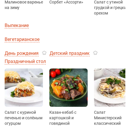
Малиновое варенье
Сорбет «Ассорти»
Салат с утиной
на зиму
грудкой и грецким
орехом
Выпекание
Вегетарианское
День рождения
Детский праздник
Праздничный стол
Салат с куриной
Казан-кебаб с
Салат
печенью и солёным
картошкой и
Министерский
огурцом
говядиной
классический