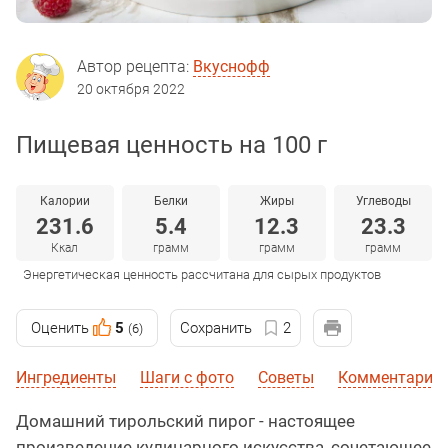
Автор рецепта:
Вкуснофф
20 октября 2022
Пищевая ценность на 100 г
Калории
Белки
Жиры
Углеводы
231.6
5.4
12.3
23.3
Ккал
грамм
грамм
грамм
Энергетическая ценность рассчитана для сырых продуктов
Оценить
5
Сохранить
2
(6)
Ингредиенты
Шаги с фото
Советы
Комментарии 
Домашний тирольский пирог - настоящее
произведение кулинарного искусства, сочетающее