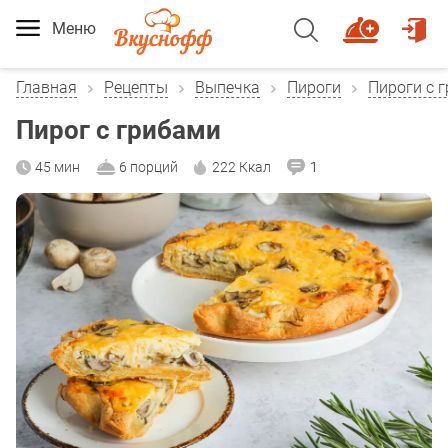
Меню
Главная
Рецепты
Выпечка
Пироги
Пироги с 
Пирог с грибами
45 мин
6 порций
222 Ккал
1