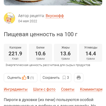
Автор рецепта:
Вкуснофф
04 мая 2022
Пищевая ценность на 100 г
Калории
Белки
Жиры
Углеводы
221.9
10.6
13.6
14.4
Ккал
грамм
грамм
грамм
Энергетическая ценность рассчитана для сырых продуктов
Оценить
5
Сохранить
3
(1)
Ингредиенты
Шаги с фото
Советы
Комментарии 
Пироги в духовке (из печи) пользуются особой
популярностью и любовью с давних времён. На