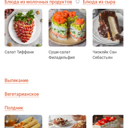
Блюда из молочных продуктов
Блюда из сыра
Салат Тиффани
Суши-салат
Чизкейк Сан
Филадельфия
Себастьян
Выпекание
Вегетарианское
Полдник