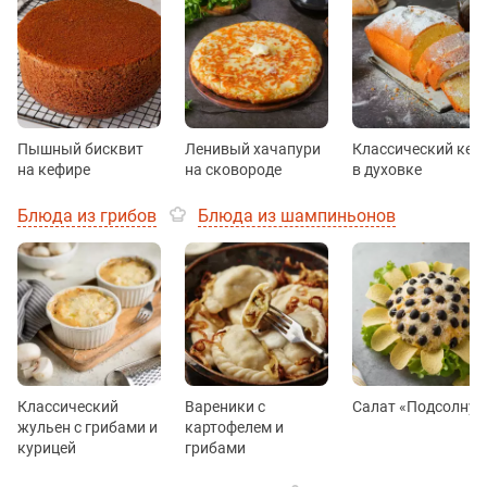
Пышный бисквит
Ленивый хачапури
Классический кек
на кефире
на сковороде
в духовке
Блюда из грибов
Блюда из шампиньонов
Классический
Вареники с
Салат «Подсолнух
жульен с грибами и
картофелем и
курицей
грибами