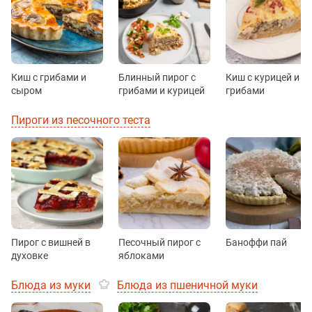
Киш с грибами и
Блинный пирог с
Киш с курицей и
сыром
грибами и курицей
грибами
Пироги из песочного теста
Пирог с вишней в
Песочный пирог с
Баноффи пай
духовке
яблоками
Блюда из муки
Блюда из пшеничной муки