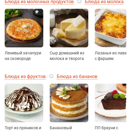
Блюда из молочных продуктов
Блюда из молока
Ленивый хачапури
Сыр домашний из
Лазанья из лаваш
на сковороде
молока и творога
с фаршем
Блюда из фруктов
Блюда из бананов
Торт из пряников и
Банановый
ПП брауни с