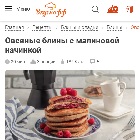
Меню
Главная
Рецепты
Блины и оладьи
Блины
Овс
Овсяные блины с малиновой
начинкой
30 мин
3 порции
186 Ккал
5