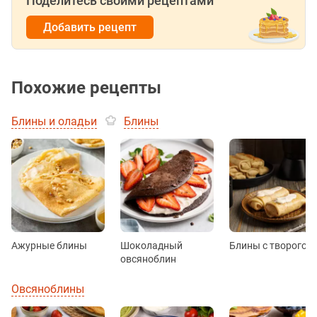
Поделитесь своими рецептами
Добавить рецепт
Похожие рецепты
Блины и оладьи
Блины
Ажурные блины
Шоколадный
Блины с творогом
овсяноблин
Овсяноблины