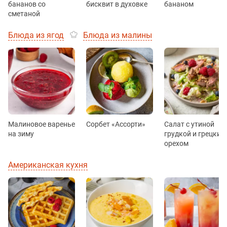
бананов со
бисквит в духовке
бананом
сметаной
Блюда из ягод
Блюда из малины
Малиновое варенье
Сорбет «Ассорти»
Салат с утиной
на зиму
грудкой и грецким
орехом
Американская кухня