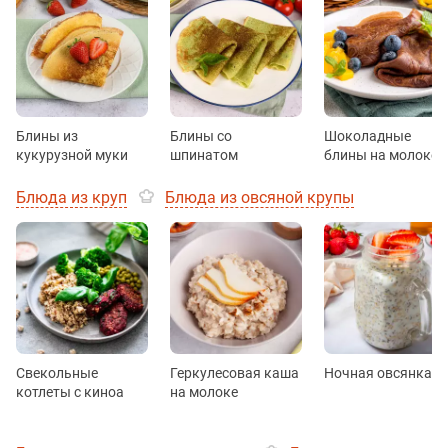
Блины из
Блины со
Шоколадные
кукурузной муки
шпинатом
блины на молоке
Блюда из круп
Блюда из овсяной крупы
Свекольные
Геркулесовая каша
Ночная овсянка
котлеты с киноа
на молоке