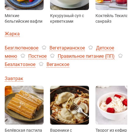
Мягкие
Кукурузный суп с
Коктейль Текила
бельгийские вафли
креветками
санрайз
Жарка
Безглютеновое
Вегетарианское
Детское
меню
Постное
Правильное питание (ПП)
Безлактозное
Веганское
Завтрак
Белёвская пастила
Вареники с
Творог из кефира 