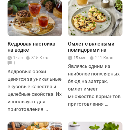
Кедровая настойка
Омлет с вялеными
на водке
помидорами на
сковороде
315 Ккал
211 Ккал
1 час
15 мин
1
Являясь одним из
Кедровые орехи
наиболее популярных
ценятся за уникальные
блюд на завтрак,
вкусовые качества и
омлет имеет
целебные свойства. Их
множество вариантов
используют для
приготовления ...
приготовления ...