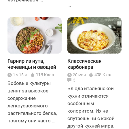
...
Гарнир из нута,
Классическая
чечевицы и овощей
карбонара
118 Ккал
408 Ккал
1 ч 15 м
20 мин
3
Бобовые культуры
Блюда итальянской
ценят за высокое
кухни отличаются
содержание
особенным
легкоусвояемого
колоритом. Их не
растительного белка,
спутаешь ни с какой
поэтому они часто ...
другой кухней мира.