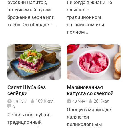
русский напиток,
никогда в жизни не
получаемый путем
слышал о
брожения зерна или
традиционном
хлеба. Он обладает ...
английском или
полном ...
Салат Шуба без
Маринованная
селёдки
капуста со свеклой
109 Ккал
26 Ккал
1 ч 15 м
40 мин
3
Овощи в маринаде
Сельдь под шубой -
являются
традиционный
великолепным