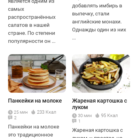
является одним из
добавлять имбирь в
самых
выпечку, стали
распространённых
английские монахи.
салатов в нашей
Однажды один из них
стране. По степени
...
популярности он ...
Панкейки на молоке
Жареная картошка с
луком
233 Ккал
25 мин
95 Ккал
30 мин
2
1
Панкейки на молоке
Жареная картошка с
это традиционное
луком — простое, но