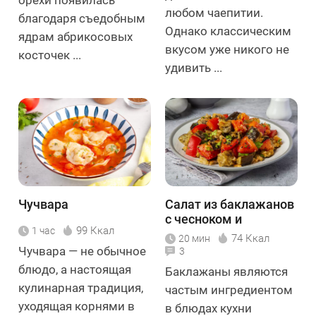
любом чаепитии.
благодаря съедобным
Однако классическим
ядрам абрикосовых
вкусом уже никого не
косточек ...
удивить ...
Чучвара
Салат из баклажанов
с чесноком и
99 Ккал
1 час
помидорами
74 Ккал
20 мин
Чучвара — не обычное
3
блюдо, а настоящая
Баклажаны являются
кулинарная традиция,
частым ингредиентом
уходящая корнями в
в блюдах кухни