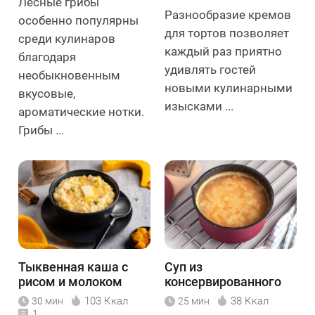
Лесные грибы
Разнообразие кремов
особенно популярны
для тортов позволяет
среди кулинаров
каждый раз приятно
благодаря
удивлять гостей
необыкновенным
новыми кулинарными
вкусовые,
изысками ...
ароматические нотки.
Грибы ...
Тыквенная каша с
Суп из
рисом и молоком
консервированного
тунца
103 Ккал
38 Ккал
30 мин
25 мин
1