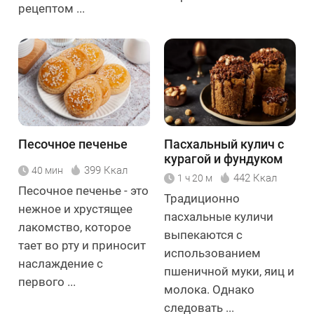
рецептом ...
Песочное печенье
Пасхальный кулич с
курагой и фундуком
399 Ккал
40 мин
442 Ккал
1 ч 20 м
Песочное печенье - это
Традиционно
нежное и хрустящее
пасхальные куличи
лакомство, которое
выпекаются с
тает во рту и приносит
использованием
наслаждение с
пшеничной муки, яиц и
первого ...
молока. Однако
следовать ...