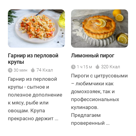
Гарнир из перловой
Лимонный пирог
крупы
320 Ккал
1 ч 15 м
74 Ккал
30 мин
Пироги с цитрусовыми
Гарнир из перловой
– любимчики как
крупы - сытное и
домохозяек, так и
полезное дополнение
профессиональных
к мясу, рыбе или
кулинаров.
овощам. Крупа
Предлагаем
прекрасно держит ...
проверенный ...