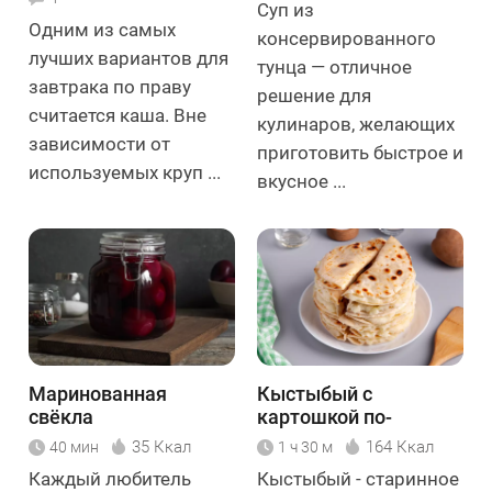
Суп из
Одним из самых
консервированного
лучших вариантов для
тунца — отличное
завтрака по праву
решение для
считается каша. Вне
кулинаров, желающих
зависимости от
приготовить быстрое и
используемых круп ...
вкусное ...
Маринованная
Кыстыбый с
свёкла
картошкой по-
татарски
35 Ккал
164 Ккал
40 мин
1 ч 30 м
Каждый любитель
Кыстыбый - старинное