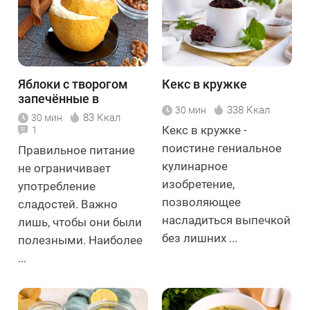
Яблоки с творогом
Кекс в кружке
запечённые в
338 Ккал
30 мин
духовке
83 Ккал
30 мин
Кекс в кружке -
1
поистине гениальное
Правильное питание
кулинарное
не ограничивает
изобретение,
употребление
позволяющее
сладостей. Важно
насладиться выпечкой
лишь, чтобы они были
без лишних ...
полезными. Наиболее
...