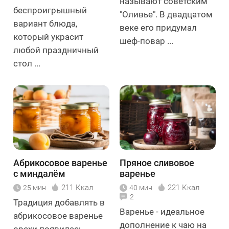
называют советским
беспроигрышный
"Оливье". В двадцатом
вариант блюда,
веке его придумал
который украсит
шеф-повар ...
любой праздничный
стол ...
Абрикосовое варенье
Пряное сливовое
с миндалём
варенье
211 Ккал
221 Ккал
25 мин
40 мин
2
Традиция добавлять в
Варенье - идеальное
абрикосовое варенье
дополнение к чаю на
орехи появилась