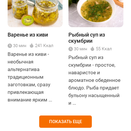
Варенье из киви
Рыбный суп из
скумбрии
241 Ккал
30 мин
55 Ккал
30 мин
Варенье из киви -
Рыбный суп из
необычная
скумбрии - простое,
альтернатива
наваристое и
традиционным
ароматное обеденное
заготовкам, сразу
блюдо. Рыба придает
привлекающая
бульону насыщенный
внимание ярким ...
и ...
ПОКАЗАТЬ ЕЩЕ