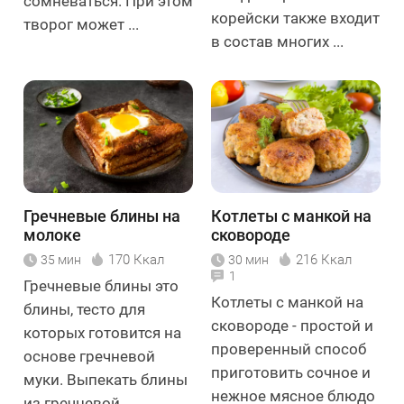
сомневаться. При этом
корейски также входит
творог может ...
в состав многих ...
Гречневые блины на
Котлеты с манкой на
молоке
сковороде
170 Ккал
216 Ккал
35 мин
30 мин
1
Гречневые блины это
Котлеты с манкой на
блины, тесто для
сковороде - простой и
которых готовится на
проверенный способ
основе гречневой
приготовить сочное и
муки. Выпекать блины
нежное мясное блюдо
из гречневой ...