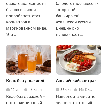
свёклы должен хотя
блюдо, относящееся к
бы раз в жизни
татарской,
попробовать этот
башкирской,
корнеплод в
чувашской кухням.
маринованном виде.
Внешне оно
Эта ...
напоминает ...
Квас без дрожжей
Английский завтрак
48 Ккал
145 Ккал
20 мин
35 мин
Квас без дрожжей –
Наверное, в мире нет
это традиционный
человека, который