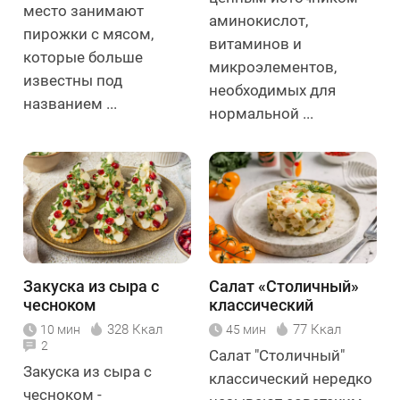
место занимают
аминокислот,
пирожки с мясом,
витаминов и
которые больше
микроэлементов,
известны под
необходимых для
названием ...
нормальной ...
Закуска из сыра с
Салат «Столичный»
чесноком
классический
328 Ккал
77 Ккал
10 мин
45 мин
2
Салат "Столичный"
Закуска из сыра с
классический нередко
чесноком -