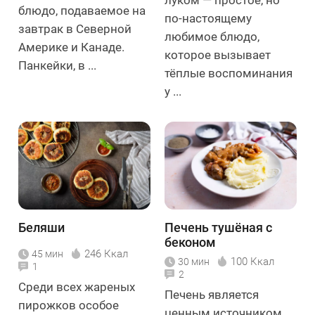
блюдо, подаваемое на
по-настоящему
завтрак в Северной
любимое блюдо,
Америке и Канаде.
которое вызывает
Панкейки, в ...
тёплые воспоминания
у ...
Беляши
Печень тушёная с
беконом
246 Ккал
45 мин
100 Ккал
30 мин
1
2
Среди всех жареных
Печень является
пирожков особое
ценным источником