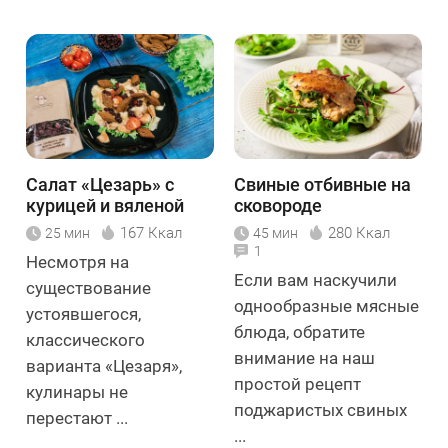
Салат «Цезарь» с
Свиные отбивные на
курицей и вяленой
сковороде
клюквой
167 Ккал
280 Ккал
25 мин
45 мин
1
Несмотря на
Если вам наскучили
существование
однообразные мясные
устоявшегося,
блюда, обратите
классического
внимание на наш
варианта «Цезаря»,
простой рецепт
кулинары не
поджаристых свиных
перестают ...
...