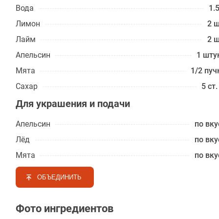
Вода
1.5
Лимон
2 ш
Лайм
2 ш
Апельсин
1 шту
Мята
1/2 пуч
Сахар
5 ст.
Для украшения и подачи
Апельсин
по вку
Лёд
по вку
Мята
по вку
ОБЪЕДИНИТЬ
Фото ингредиентов