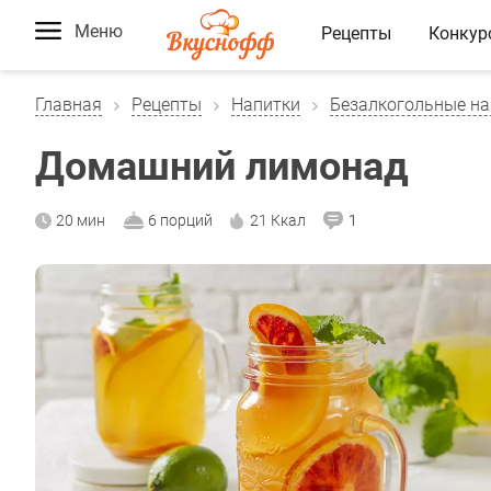
Меню
Рецепты
Конкур
Главная
Рецепты
Напитки
Безалкогольные на
Домашний лимонад
20 мин
6 порций
21 Ккал
1