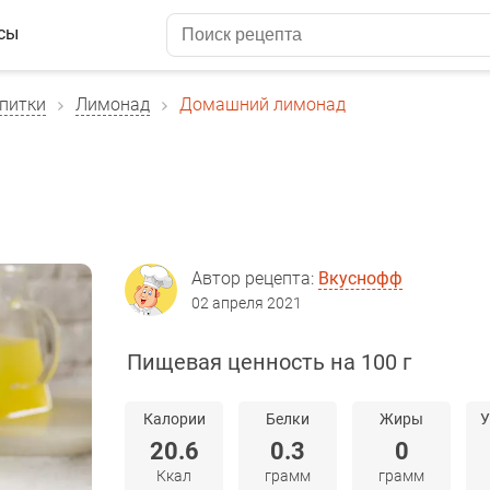
сы
питки
Лимонад
Домашний лимонад
Автор рецепта:
Вкуснофф
02 апреля 2021
Пищевая ценность на 100 г
Калории
Белки
Жиры
У
20.6
0.3
0
Ккал
грамм
грамм