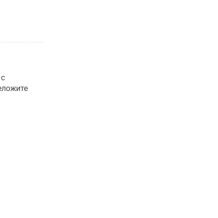
 с
еложите