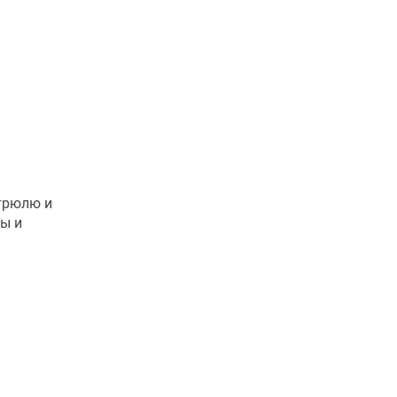
трюлю и
ды и