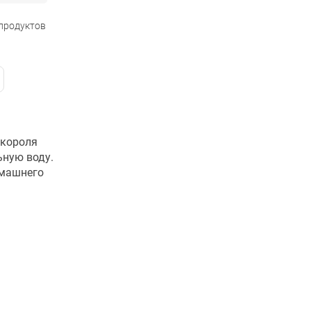
 продуктов
 короля
ьную воду.
омашнего