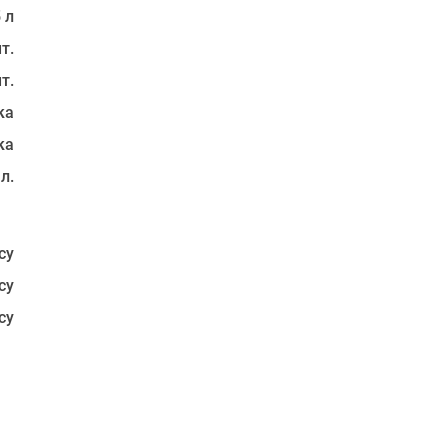
 л
т.
т.
ка
ка
 л.
су
су
су