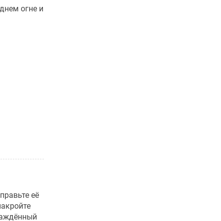
днем огне и
правьте её
накройте
лаждённый