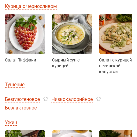
Курица с черносливом
Салат Тиффани
Сырный суп с
Салат с курицей и
курицей
пекинской
капустой
Тушение
Безглютеновое
Низкокалорийное
Безлактозное
Ужин