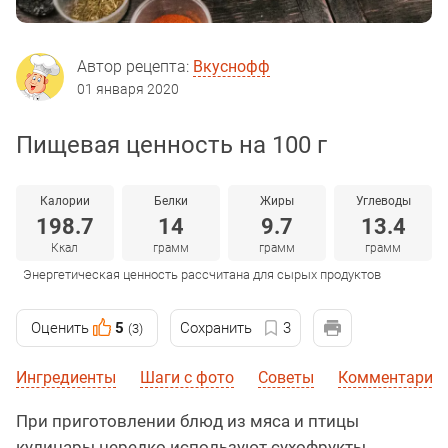
Автор рецепта:
Вкуснофф
01 января 2020
Пищевая ценность на 100 г
Калории
Белки
Жиры
Углеводы
198.7
14
9.7
13.4
Ккал
грамм
грамм
грамм
Энергетическая ценность рассчитана для сырых продуктов
Оценить
5
Сохранить
3
(3)
Ингредиенты
Шаги с фото
Советы
Комментарии
При приготовлении блюд из мяса и птицы
кулинары нередко используют сухофрукты,