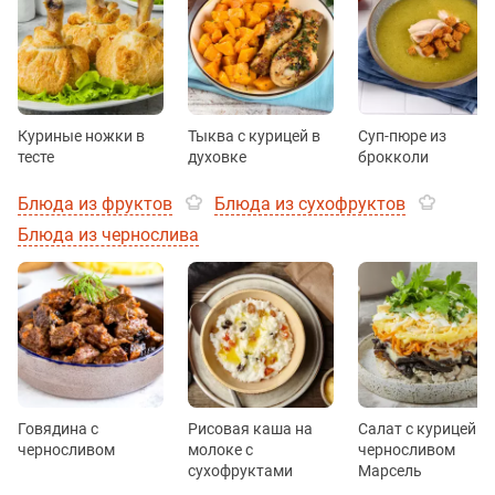
Куриные ножки в
Тыква с курицей в
Суп-пюре из
тесте
духовке
брокколи
Блюда из фруктов
Блюда из сухофруктов
Блюда из чернослива
Говядина с
Рисовая каша на
Салат с курицей и
черносливом
молоке с
черносливом
сухофруктами
Марсель