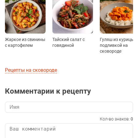
Жаркое из свинины
Тайский салат с
Гуляш из курицы с
с картофелем
говядиной
подливкой на
сковороде
Рецепты на сковороде
Комментарии к рецепту
Кол-во знаков:
0