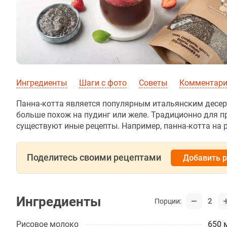
Ингредиенты
Шаги с фото
Советы
Комментар
Панна-котта является популярным итальянским десерт
больше похож на пудинг или желе. Традиционно для п
существуют иные рецепты. Например, панна-котта на 
Поделитесь своими рецептами
Добавить 
Ингредиенты
2
Порции:
Рисовое молоко
650 