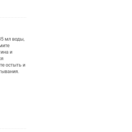
35 мл воды,
мите
тина и
ся
те остыть и
стывания.