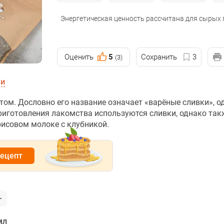
Энергетическая ценность рассчитана для сырых
Оценить
5
Сохранить
3
(3)
ии
ом. Дословно его название означает «варёные сливки», о
риготовления лакомства используются сливки, однако так
рисовом молоке с клубникой.
рецепт
мл