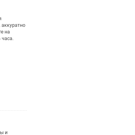
я
 аккуратно
е на
 часа.
ды и