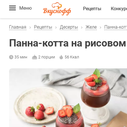
Меню
Рецепты
Конкур
Главная
Рецепты
Десерты
Желе
Панна-кот
Панна-котта на рисовом
35 мин
2 порции
56 Ккал