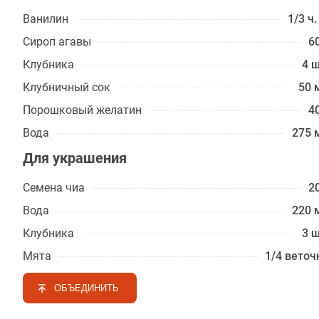
Ванилин
1/3 ч.
Сироп агавы
60
Клубника
4 ш
Клубничный сок
50 
Порошковый желатин
40
Вода
275 
Для украшения
Семена чиа
20
Вода
220 
Клубника
3 ш
Мята
1/4 веточ
ОБЪЕДИНИТЬ