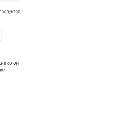
 продуктов
днако он
же