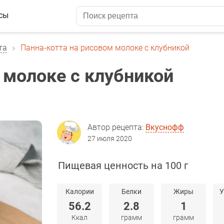
сы
та
Панна-котта на рисовом молоке с клубникой
 молоке с клубникой
Автор рецепта:
Вкуснофф
27 июля 2020
Пищевая ценность на 100 г
Калории
Белки
Жиры
У
56.2
2.8
1
Ккал
грамм
грамм