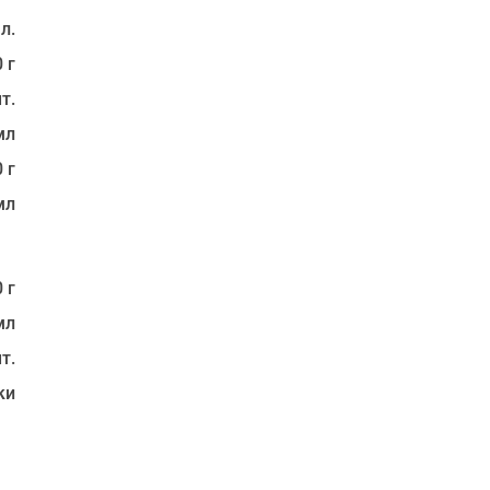
 л.
 г
т.
мл
 г
мл
 г
мл
т.
ки