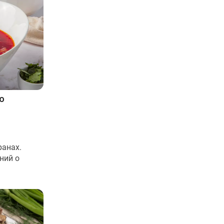
ю
ранах.
ний о