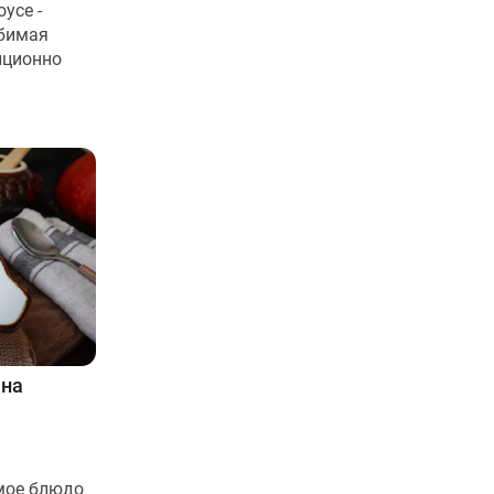
усе -
юбимая
иционно
 на
мое блюдо