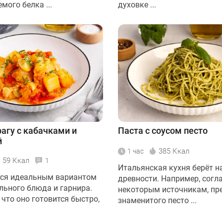
мого белка ...
духовке ...
агу с кабачками и
Паста с соусом песто
й
385 Ккал
1 час
59 Ккал
1
Итальянская кухня берёт н
тся идеальным вариантом
древности. Например, согл
льного блюда и гарнира.
некоторым источникам, пр
 что оно готовится быстро,
знаменитого песто ...