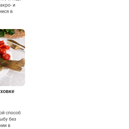
акро- и
иеся в
уховке
ой способ
ыбу без
нии в