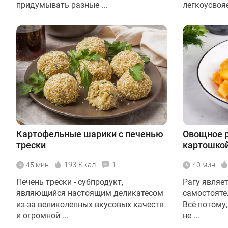
придумывать разные ...
легкоусвояе
Картофельные шарики с печенью
Овощное р
трески
картошко
193 Ккал
45 мин
1
40 мин
Печень трески - субпродукт,
Рагу являе
являющийся настоящим деликатесом
самостояте
из-за великолепных вкусовых качеств
Всё потому,
и огромной ...
не ...