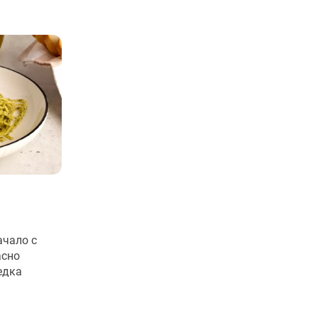
ачало с
асно
едка