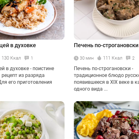
ицей в духовке
Печень по-строгановски
130 Ккал
111 Ккал
1
30 мин
2
ей в духовке - поистине
Печень по-строгановски -
 рецепт из разряда
традиционное блюдо русско
Для его приготовления
появившееся в XIX веке в к
.
одного вида ...