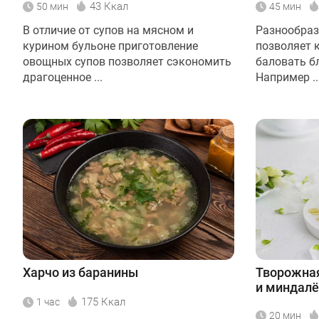
43 Ккал
50 мин
45 мин
В отличие от супов на мясном и
Разнообраз
курином бульоне приготовление
позволяет 
овощных супов позволяет сэкономить
баловать б
драгоценное ...
Например ..
Харчо из баранины
Творожная
и миндал
175 Ккал
1 час
20 мин