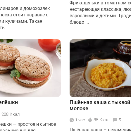
Фрикадельки в томатном со
улинаров и домохозяек
нестареющая классика, л
пасха стоит наравне с
взрослыми и детьми. Трад
и куличами. Такая
блюдо ...
ь ...
епёшки
Пшённая каша с тыквой
молоке
208 Ккал
85 Ккал
1 час
5
ешки — простое и сытное
Пшённая каша – незамени
Традиционно для