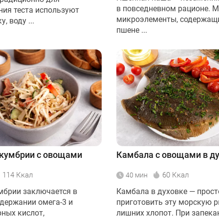
в повседневном рационе. М
ния теста используют
микроэлементы, содержащ
, воду ...
пшене ...
скумбрии с овощами
Камбала с овощами в д
114 Ккал
60 Ккал
40 мин
мбрии заключается в
Камбала в духовке — прост
держании омега-3 и
приготовить эту морскую р
рных кислот,
лишних хлопот. При запека