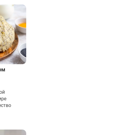
ом
ной
ире
ество