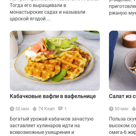
Тогда его выращивали в
приготовле
монастырских садах и называли
ржаную муку
царской ягодой ...
Кабачковые вафли в вафельнице
Салат из 
74 Ккал
50 мин
1
50 мин
Богатый урожай кабачков зачастую
Польза ску
заставляет кулинаров идти на
высоком со
всевозможные ухищрения и
омега-6 жи