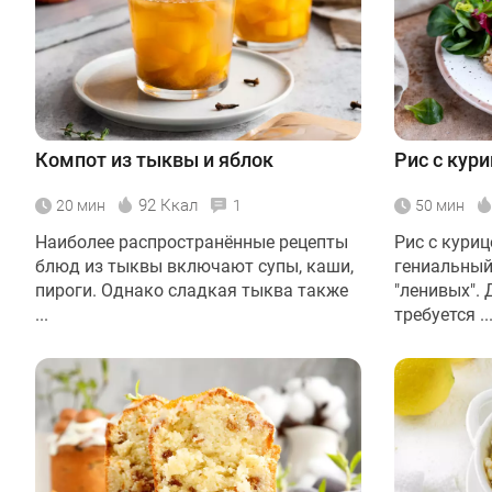
Компот из тыквы и яблок
Рис с кур
92 Ккал
20 мин
1
50 мин
Наиболее распространённые рецепты
Рис с куриц
блюд из тыквы включают супы, каши,
гениальный
пироги. Однако сладкая тыква также
"ленивых". 
...
требуется ..