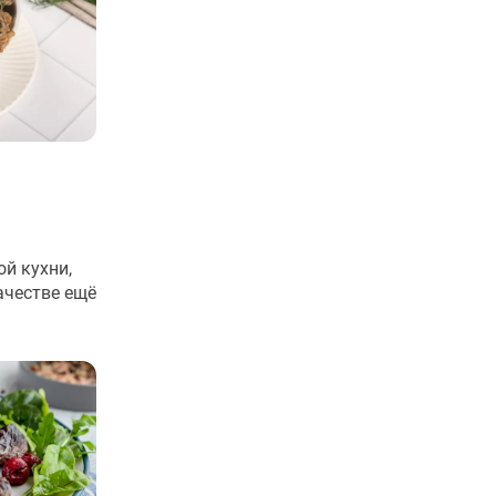
й кухни,
ачестве ещё