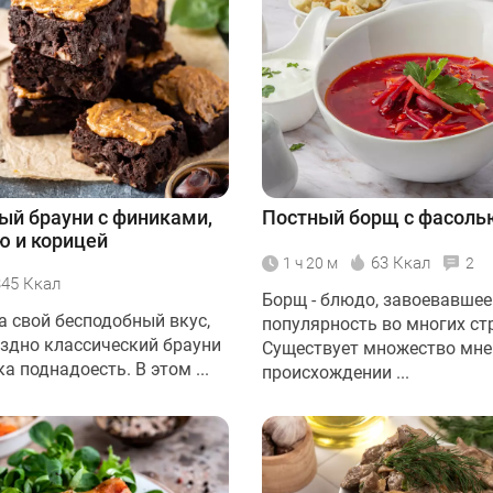
й брауни с финиками,
Постный борщ с фасоль
 и корицей
63 Ккал
1 ч 20 м
2
345 Ккал
Борщ - блюдо, завоевавшее
а свой бесподобный вкус,
популярность во многих ст
оздно классический брауни
Существует множество мне
а поднадоесть. В этом ...
происхождении ...