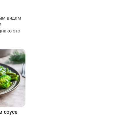
ным видам
я
днако это
м соусе