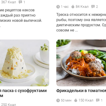
367 Ккал
1
84 Ккал
1 час
2
ие рецептов кексов
Треска относится к нежир
каждый раз приятно
рыбы, поэтому она являетс
лизких новой выпечкой.
диетическим продуктом. О
.
совсем не ...
 пасха с сухофруктами
Фрикадельки в томатно
ём
150 Ккал
50 мин
1
250 Ккал