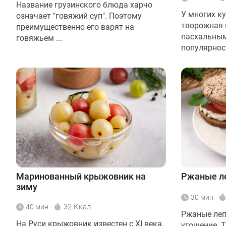
Название грузинского блюда харчо
У многих к
означает "говяжий суп". Поэтому
творожная 
преимущественно его варят на
пасхальным
говяжьем ...
популярност
Маринованный крыжовник на
Ржаные л
зиму
30 мин
32 Ккал
40 мин
Ржаные леп
На Руси крыжовник известен с XI века.
угощение. 