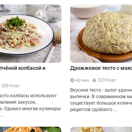
опчёной колбасой и
Дрожжевое тесто с мак
323 Ккал
40 мин
200 Ккал
Вкусное тесто - залог удач
асто колбасы используют
выпечки. В современном м
овления закусок,
существует большое колич
в. Однако многие кулинары
рецептов сдобного ...
..