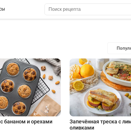
сы
Попул
с бананом и орехами
Запечённая треска с ли
оливками