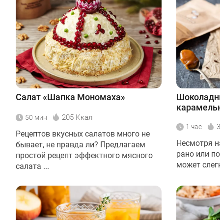
Салат «Шапка Мономаха»
Шоколадны
карамелью
205 Ккал
50 мин
1 час
Рецептов вкусных салатов много не
Несмотря н
бывает, не правда ли? Предлагаем
рано или п
простой рецепт эффектного мясного
может слегк
салата ...