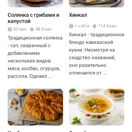
Солянка с грибами и
Хинкал
капустой
114 Ккал
1 ч 45 м
48 Ккал
50 мин
Хинкал - традиционное
Традиционная солянка
блюдо кавказской
- суп, сваренный с
кухни. Несмотря на
добавлением
сходство названий,
нескольких видов
оно разительно
мяса, колбас, огурцов,
отличается от ...
рассола. Однако ...