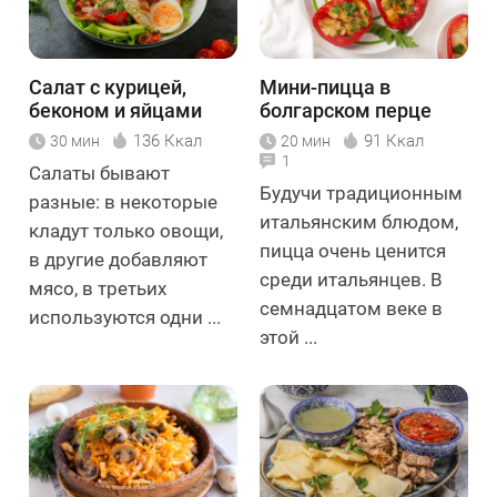
Салат с курицей,
Мини-пицца в
беконом и яйцами
болгарском перце
136 Ккал
91 Ккал
30 мин
20 мин
1
Салаты бывают
Будучи традиционным
разные: в некоторые
итальянским блюдом,
кладут только овощи,
пицца очень ценится
в другие добавляют
среди итальянцев. В
мясо, в третьих
семнадцатом веке в
используются одни ...
этой ...