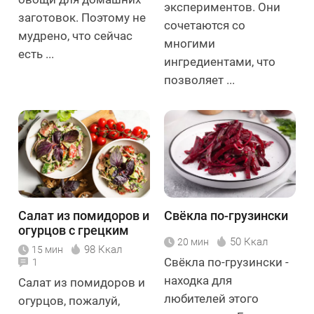
экспериментов. Они
заготовок. Поэтому не
сочетаются со
мудрено, что сейчас
многими
есть ...
ингредиентами, что
позволяет ...
Салат из помидоров и
Свёкла по-грузински
огурцов с грецким
50 Ккал
20 мин
орехом
98 Ккал
15 мин
Свёкла по-грузински -
1
находка для
Салат из помидоров и
любителей этого
огурцов, пожалуй,