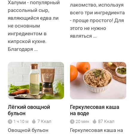
Халуми - популярный
лакомство, используя
рассольный сыр,
всего три ингредиента
являющийся едва ли
- проще простого! Для
не основным
этого не нужно
ингредиентом в
являться ...
кипрской кухне.
Благодаря ...
Лёгкий овощной
Геркулесовая каша
бульон
на воде
7 Ккал
87 Ккал
1 ч 10 м
20 мин
Овощной бульон
Геркулесовая каша на