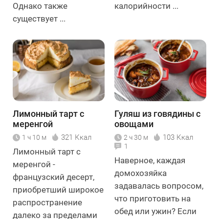
Однако также
калорийности ...
существует ...
Лимонный тарт с
Гуляш из говядины с
меренгой
овощами
321 Ккал
103 Ккал
1 ч 10 м
2 ч 30 м
1
Лимонный тарт с
Наверное, каждая
меренгой -
домохозяйка
французский десерт,
задавалась вопросом,
приобретший широкое
что приготовить на
распространение
обед или ужин? Если
далеко за пределами