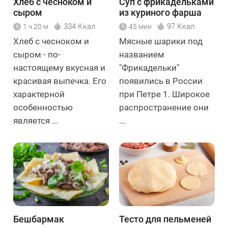
Хлеб с чесноком и
Суп с фрикадельками
сыром
из куриного фарша
334 Ккал
97 Ккал
1 ч 20 м
45 мин
Хлеб с чесноком и
Мясные шарики под
сыром - по-
названием
настоящему вкусная и
"Фрикадельки"
красивая выпечка. Его
появились в России
характерной
при Петре 1. Широкое
особенностью
распространение они
является ...
...
Бешбармак
Тесто для пельменей