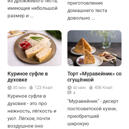
из дрожжевого теста,
приготовление
имеющие небольшой
домашнего теста
размер и ...
довольно ...
Куриное суфле в
Торт «Муравейник» со
духовке
сгущёнкой
123 Ккал
456 Ккал
30 мин
40 мин
4
Куриное суфле в
"Муравейник" - десерт
духовке - это про
постсоветской кухни,
нежность, лёгкость и
приобретший
уют. Лёгкое, почти
широкую
воздушное оно