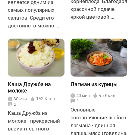
корнеплода. Благодаря
является одним из
красочной подаче,
самых популярных
яркой цветовой ...
салатов. Среди его
достоинств можно ...
Каша Дружба на
Лагман из курицы
молоке
95 Ккал
40 мин
153 Ккал
30 мин
1
2
Основные
Каша Дружба на
составляющие любого
молоке - прекрасный
лагмана - длинная
вариант сытного
лапша, мясо (говядина,