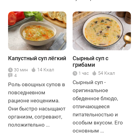
Капустный суп лёгкий
Сырный суп с
грибами
14 Ккал
30 мин
54 Ккал
1 час
4
Сырный суп -
Роль овощных супов в
оригинальное
повседневном
обеденное блюдо,
рационе неоценима.
отличающееся
Они быстро насыщают
питательностью и
организм, согревают,
особым вкусом. Его
положительно ...
основным ...