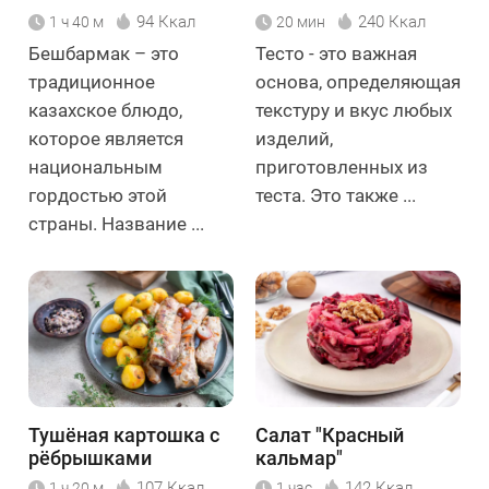
94 Ккал
240 Ккал
1 ч 40 м
20 мин
Бешбармак – это
Тесто - это важная
традиционное
основа, определяющая
казахское блюдо,
текстуру и вкус любых
которое является
изделий,
национальным
приготовленных из
гордостью этой
теста. Это также ...
страны. Название ...
Тушёная картошка с
Салат "Красный
рёбрышками
кальмар"
107 Ккал
142 Ккал
1 ч 20 м
1 час