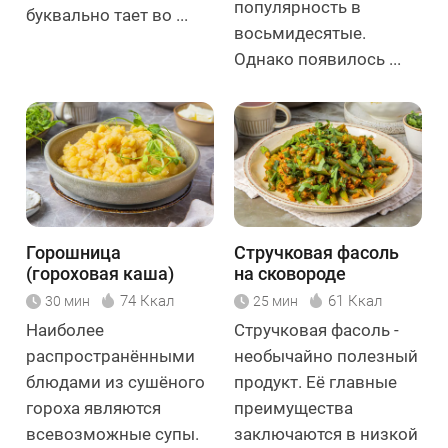
популярность в
буквально тает во ...
восьмидесятые.
Однако появилось ...
Горошница
Стручковая фасоль
(гороховая каша)
на сковороде
74 Ккал
61 Ккал
30 мин
25 мин
Наиболее
Стручковая фасоль -
распространёнными
необычайно полезный
блюдами из сушёного
продукт. Её главные
гороха являются
преимущества
всевозможные супы.
заключаются в низкой