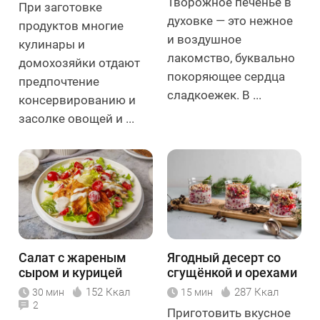
Творожное печенье в
При заготовке
духовке — это нежное
продуктов многие
и воздушное
кулинары и
лакомство, буквально
домохозяйки отдают
покоряющее сердца
предпочтение
сладкоежек. В ...
консервированию и
засолке овощей и ...
Салат с жареным
Ягодный десерт со
сыром и курицей
сгущёнкой и орехами
152 Ккал
287 Ккал
30 мин
15 мин
2
Приготовить вкусное