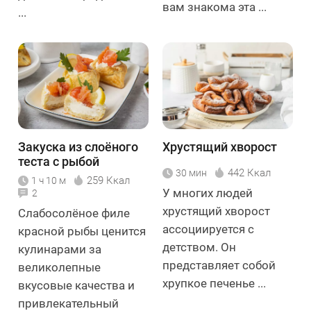
вам знакома эта ...
...
Закуска из слоёного
Хрустящий хворост
теста с рыбой
442 Ккал
30 мин
259 Ккал
1 ч 10 м
У многих людей
2
хрустящий хворост
Слабосолёное филе
ассоциируется с
красной рыбы ценится
детством. Он
кулинарами за
представляет собой
великолепные
хрупкое печенье ...
вкусовые качества и
привлекательный