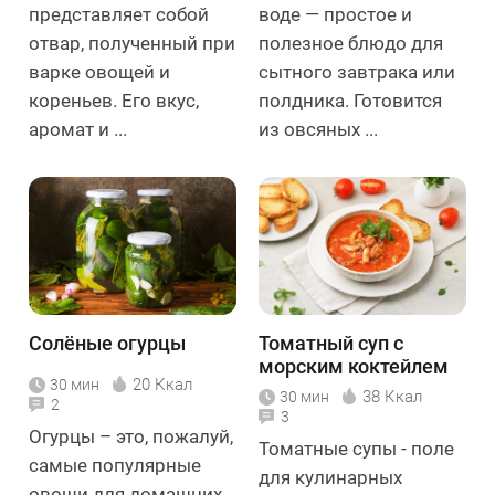
представляет собой
воде — простое и
отвар, полученный при
полезное блюдо для
варке овощей и
сытного завтрака или
кореньев. Его вкус,
полдника. Готовится
аромат и ...
из овсяных ...
Солёные огурцы
Томатный суп с
морским коктейлем
20 Ккал
30 мин
38 Ккал
30 мин
2
3
Огурцы – это, пожалуй,
Томатные супы - поле
самые популярные
для кулинарных
овощи для домашних