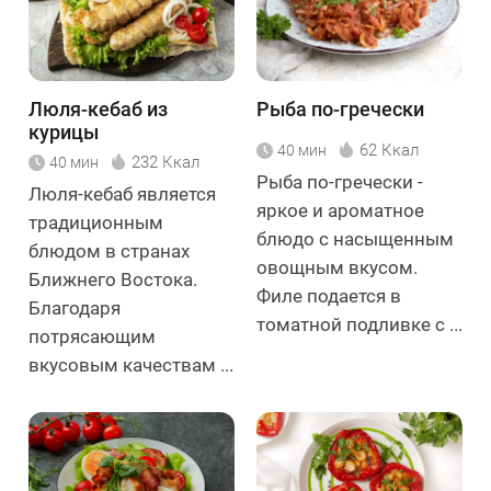
Люля-кебаб из
Рыба по-гречески
курицы
62 Ккал
40 мин
232 Ккал
40 мин
Рыба по-гречески -
Люля-кебаб является
яркое и ароматное
традиционным
блюдо с насыщенным
блюдом в странах
овощным вкусом.
Ближнего Востока.
Филе подается в
Благодаря
томатной подливке с ...
потрясающим
вкусовым качествам ...