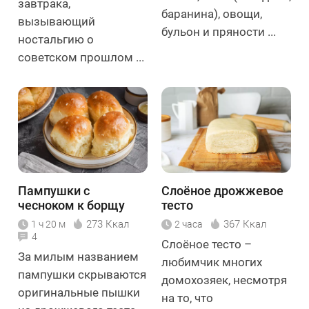
завтрака,
баранина), овощи,
вызывающий
бульон и пряности ...
ностальгию о
советском прошлом ...
Пампушки с
Слоёное дрожжевое
чесноком к борщу
тесто
273 Ккал
367 Ккал
1 ч 20 м
2 часа
4
Слоёное тесто –
За милым названием
любимчик многих
пампушки скрываются
домохозяек, несмотря
оригинальные пышки
на то, что