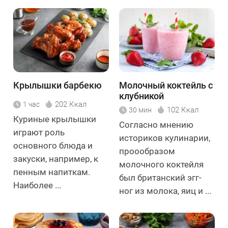
Крылышки барбекю
Молочный коктейль с
клубникой
202 Ккал
1 час
102 Ккал
30 мин
Куриные крылышки
Согласно мнению
играют роль
историков кулинарии,
основного блюда и
проообразом
закуски, например, к
молочного коктейля
пенным напиткам.
был британский эгг-
Наиболее ...
ног из молока, яиц и ...