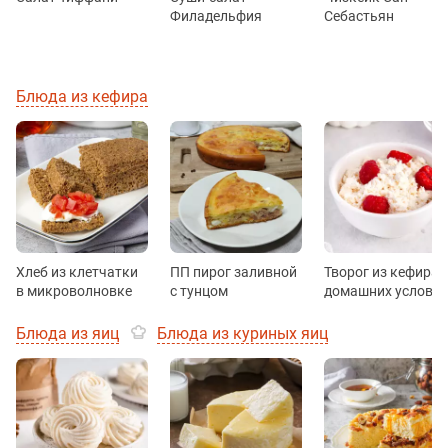
Филадельфия
Себастьян
Блюда из кефира
Хлеб из клетчатки
ПП пирог заливной
Творог из кефира 
в микроволновке
с тунцом
домашних услови
Блюда из яиц
Блюда из куриных яиц