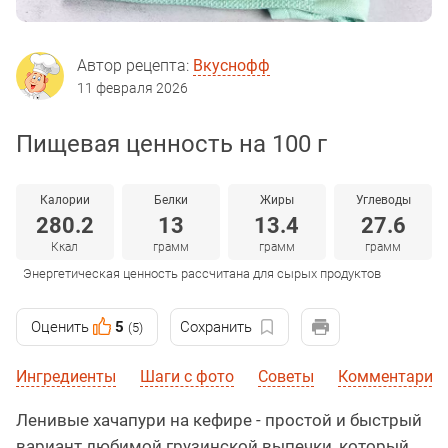
Автор рецепта:
Вкуснофф
11 февраля 2026
Пищевая ценность на 100 г
Калории
Белки
Жиры
Углеводы
280.2
13
13.4
27.6
Ккал
грамм
грамм
грамм
Энергетическая ценность рассчитана для сырых продуктов
Оценить
5
Сохранить
(5)
Ингредиенты
Шаги с фото
Советы
Комментарии
Ленивые хачапури на кефире - простой и быстрый
вариант любимой грузинской выпечки, который