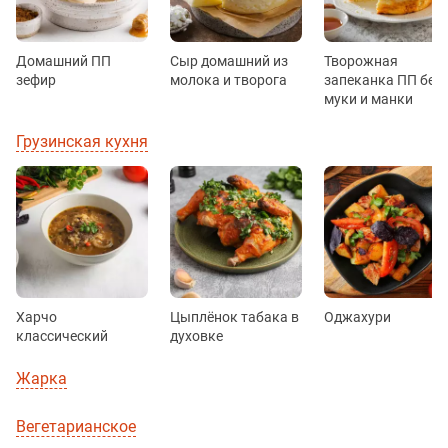
Домашний ПП
Сыр домашний из
Творожная
зефир
молока и творога
запеканка ПП без
муки и манки
Грузинская кухня
Харчо
Цыплёнок табака в
Оджахури
классический
духовке
Жарка
Вегетарианское