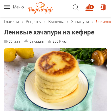
Меню
Главная
Рецепты
Выпечка
Хачапури
Ленивые
Ленивые хачапури на кефире
35 мин
3 порции
280 Ккал