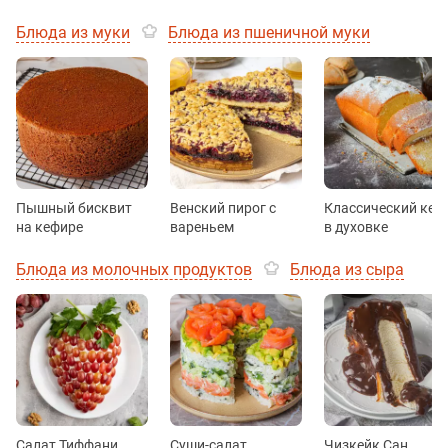
Блюда из муки
Блюда из пшеничной муки
Пышный бисквит
Венский пирог с
Классический кек
на кефире
вареньем
в духовке
Блюда из молочных продуктов
Блюда из сыра
Салат Тиффани
Суши-салат
Чизкейк Сан