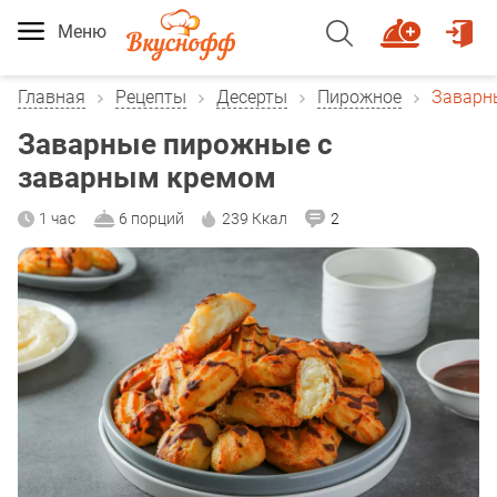
Меню
Главная
Рецепты
Десерты
Пирожное
Заварн
Заварные пирожные с
заварным кремом
1 час
6 порций
239 Ккал
2