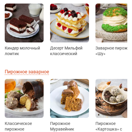
Киндер молочный
Десерт Мильфей
Заварное пирожн
ломтик
классический
«Шу»
Пирожное заварное
Классическое
Пирожное
Пирожное
пирожное
Муравейник
«Картошка» с