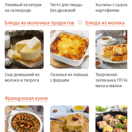
Ленивый хачапури
Тесто для пиццы
Хычины с сыром и
на сковороде
без дрожжей
картофелем
Блюда из молочных продуктов
Блюда из молока
Сыр домашний из
Лазанья из лаваша
Творожная
молока и творога
с фаршем
запеканка ПП без
муки и манки
Французская кухня