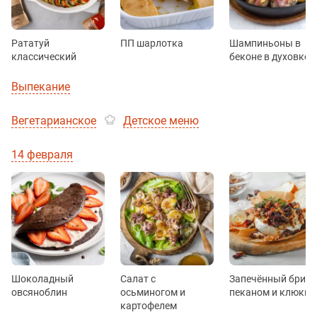
Рататуй
ПП шарлотка
Шампиньоны в
классический
беконе в духовке
Выпекание
Вегетарианское
Детское меню
14 февраля
Шоколадный
Салат с
Запечённый бри с
овсяноблин
осьминогом и
пеканом и клюкво
картофелем