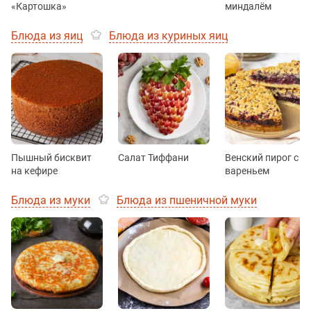
«Картошка»
миндалём
Блюда из яиц
Блюда из куриных яиц
Пышный бисквит
Салат Тиффани
Венский пирог с
на кефире
вареньем
Блюда из муки
Блюда из пшеничной муки