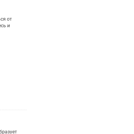
ся от
есь и
бразует