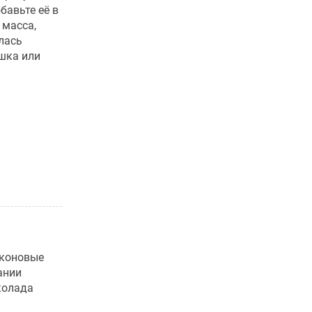
бавьте её в
 масса,
илась
шка или
иконовые
ании
колада