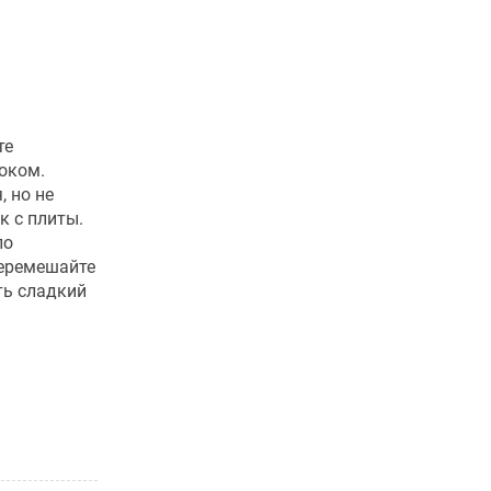
те
оком.
, но не
к с плиты.
ло
перемешайте
ть сладкий