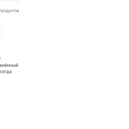
 продуктов
!
ранённый
когда