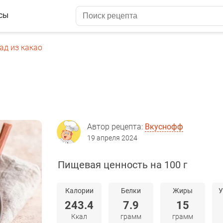
сы
д из какао
Автор рецепта:
Вкуснофф
19 апреля 2024
Пищевая ценность на 100 г
Калории
Белки
Жиры
У
243.4
7.9
15
Ккал
грамм
грамм