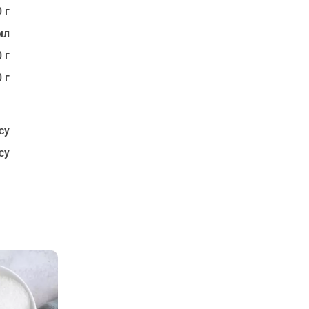
 г
мл
 г
 г
су
су