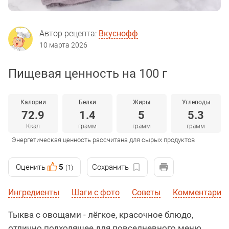
Автор рецепта:
Вкуснофф
10 марта 2026
Пищевая ценность на 100 г
Калории
Белки
Жиры
Углеводы
72.9
1.4
5
5.3
Ккал
грамм
грамм
грамм
Энергетическая ценность рассчитана для сырых продуктов
Оценить
5
Сохранить
(1)
Ингредиенты
Шаги с фото
Советы
Комментарии
Тыква с овощами - лёгкое, красочное блюдо,
отлично подходящее для повседневного меню.