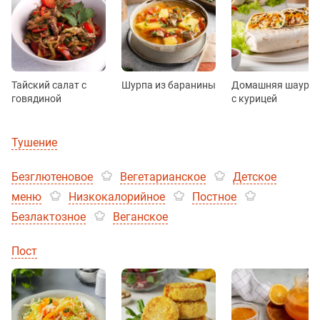
Тайский салат с
Шурпа из баранины
Домашняя шаурм
говядиной
с курицей
Тушение
Безглютеновое
Вегетарианское
Детское
меню
Низкокалорийное
Постное
Безлактозное
Веганское
Пост