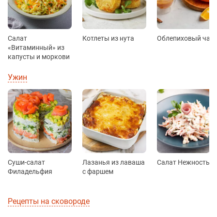
Салат
Котлеты из нута
Облепиховый чай
«Витаминный» из
капусты и моркови
Ужин
Суши-салат
Лазанья из лаваша
Салат Нежность
Филадельфия
с фаршем
Рецепты на сковороде