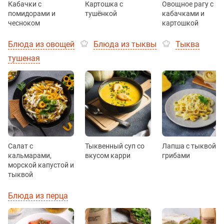
Кабачки с
Картошка с
Овощное рагу с
помидорами и
тушёнкой
кабачками и
чесноком
картошкой
Блюда из овощей
Блюда из тыквы
Тыква
тушеная
Салат с
Тыквенный суп со
Лапша с тыквой и
кальмарами,
вкусом карри
грибами
морской капустой и
тыквой
Блюда из перца