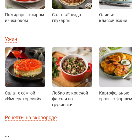
Помидоры с сыром
Салат «Гнездо
Оливье
и чесноком
глухаря»
классический
Ужин
Салат с сёмгой
Лобио из красной
Картофельные
«Императорский»
фасоли по-
зразы с фаршем
грузински
Рецепты на сковороде