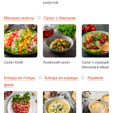
капустой
Мясные салаты
Салат с беконом
Салат Кобб
Льежский салат
Салат с курицей,
беконом и яйцами
Блюда из птицы
Блюда из курицы
Куриное
филе