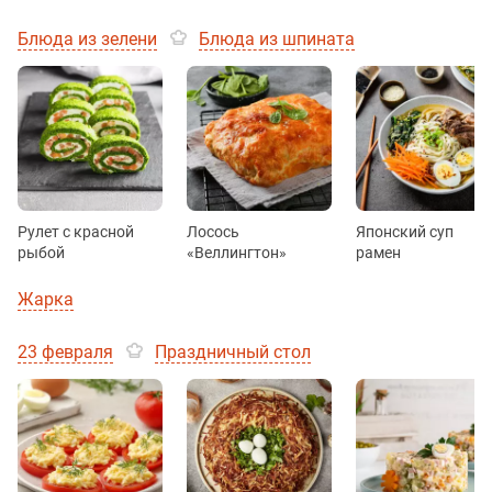
Блюда из зелени
Блюда из шпината
Рулет с красной
Лосось
Японский суп
рыбой
«Веллингтон»
рамен
Жарка
23 февраля
Праздничный стол