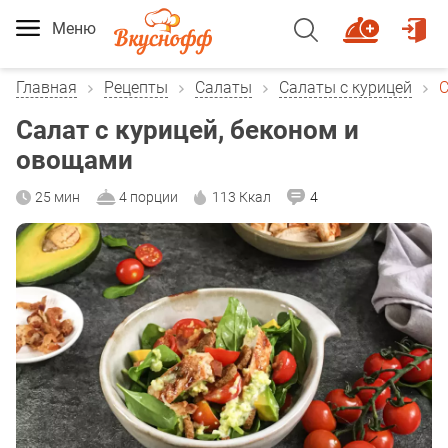
Меню
Главная
Рецепты
Салаты
Салаты с курицей
С
Салат с курицей, беконом и
овощами
25 мин
4 порции
113 Ккал
4