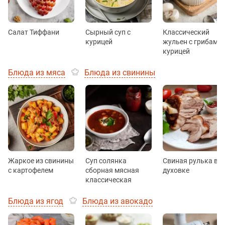
Салат Тиффани
Сырный суп с
Классический
курицей
жульен с грибами 
курицей
Блюда из мяса
Блюда из свинины
Жаркое из свинины
Суп солянка
Свиная рулька в
с картофелем
сборная мясная
духовке
классическая
Блюда из ягод
Блюда из авокадо