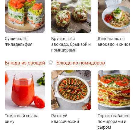
Суши-салат
Брускетта с
Яйцо-пашот с
Филадельфия
авокадо, брынзой и
авокадо и киноа
помидорами
Блюда из овощей
Блюда из помидоров
Томатный сок на
Рататуй
Торт из кабачков с
зиму
классический
помидорами и
сыром