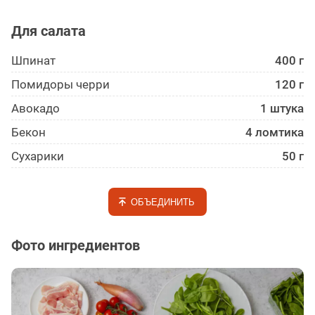
Для салата
Шпинат
400 г
Помидоры черри
120 г
Авокадо
1 штука
Бекон
4 ломтика
Сухарики
50 г
ОБЪЕДИНИТЬ
Фото ингредиентов