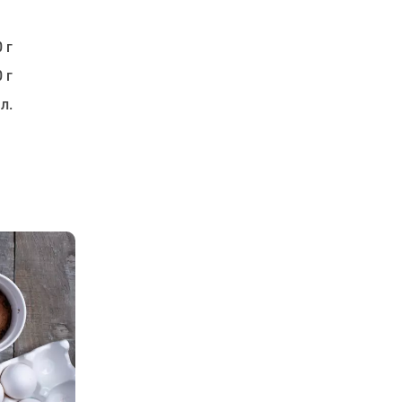
 г
 г
 л.