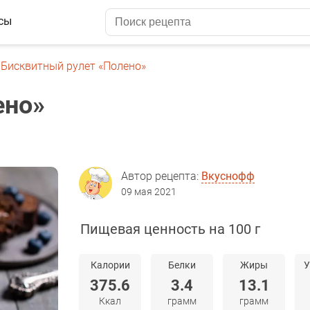
сы
Бисквитный рулет «Полено»
ено»
Автор рецепта:
Вкуснофф
09 мая 2021
Пищевая ценность на 100 г
Калории
Белки
Жиры
У
375.6
3.4
13.1
Ккал
грамм
грамм