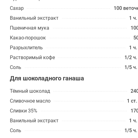
Сахар
100 веточ
Ванильный экстракт
1 ч.
Пшеничная мука
100
Какао-порошок
50
Разрыхлитель
1 ч.
Растворимый кофе
1/2 ч.
Соль
1/5 ч.
Для шоколадного ганаша
Тёмный шоколад
240
Сливочное масло
1 ст.
Сливки 35%
170
Ванильный экстракт
1 ч.
Соль
1/5 ч.