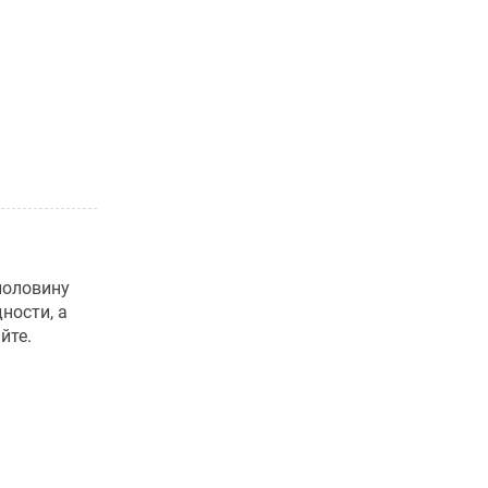
половину
ности, а
йте.