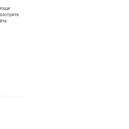
омощи
азотрите
йте