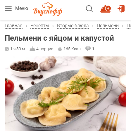
Меню
Главная
Рецепты
Вторые блюда
Пельмени
П
Пельмени с яйцом и капустой
1 ч 30 м
4 порции
165 Ккал
1