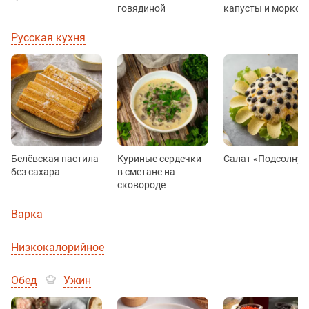
говядиной
капусты и морков
Русская кухня
Белёвская пастила
Куриные сердечки
Салат «Подсолнух
без сахара
в сметане на
сковороде
Варка
Низкокалорийное
Обед
Ужин