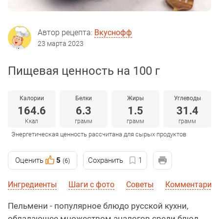
Автор рецепта:
Вкуснофф
23 марта 2023
Пищевая ценность на 100 г
Калории
Белки
Жиры
Углеводы
164.6
6.3
1.5
31.4
Ккал
грамм
грамм
грамм
Энергетическая ценность рассчитана для сырых продуктов
Оценить
5
Сохранить
1
(6)
Ингредиенты
Шаги с фото
Советы
Комментарии 
Пельмени - популярное блюдо русской кухни,
обладающее множеством аналогов среди блюд