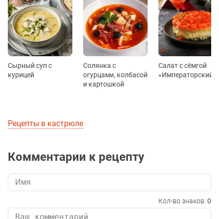
Сырный суп с
Солянка с
Салат с сёмгой
курицей
огурцами, колбасой
«Императорский»
и картошкой
Рецепты в кастрюле
Комментарии к рецепту
Кол-во знаков:
0