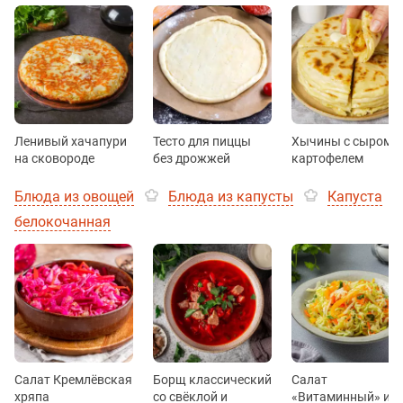
Ленивый хачапури
Тесто для пиццы
Хычины с сыром и
на сковороде
без дрожжей
картофелем
Блюда из овощей
Блюда из капусты
Капуста
белокочанная
Салат Кремлёвская
Борщ классический
Салат
хряпа
со свёклой и
«Витаминный» из