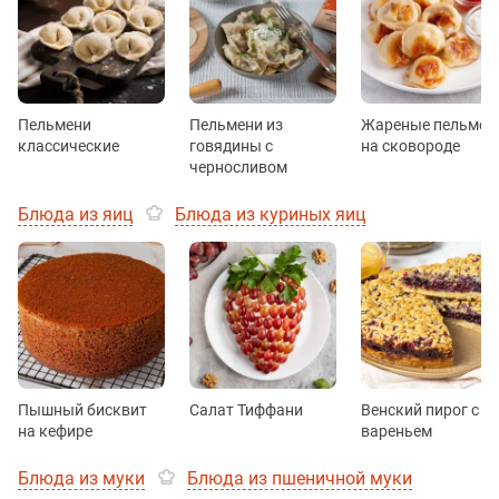
Пельмени
Пельмени из
Жареные пельмен
классические
говядины с
на сковороде
черносливом
Блюда из яиц
Блюда из куриных яиц
Пышный бисквит
Салат Тиффани
Венский пирог с
на кефире
вареньем
Блюда из муки
Блюда из пшеничной муки