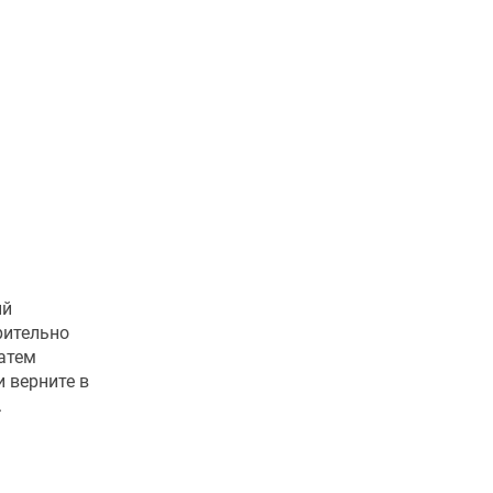
ый
рительно
Затем
 верните в
.