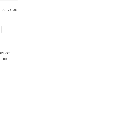
 продуктов
еляют
акже