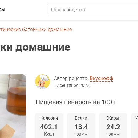
сы
етические батончики домашние
ики домашние
Автор рецепта:
Вкуснофф
17 сентября 2022
Пищевая ценность на 100 г
Калории
Белки
Жиры
У
402.1
13.4
24.2
Ккал
грамм
грамм