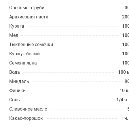
Овсяные отруби
30
Арахисовая паста
200
Курага
100
Мёд
100
Тыквенные семечки
100
Кунжут белый
100
Семена льна
100
Вода
100 
Миндаль
90
Финики
10 ш
Соль
1/4 ч.
Сливочное масло
Какао-порошок
1 ч.