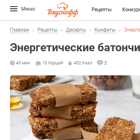
Меню
Рецепты
Конкур
Главная
Рецепты
Десерты
Конфеты
Энерг
Энергетические батонч
40 мин
10 порций
402 Ккал
2