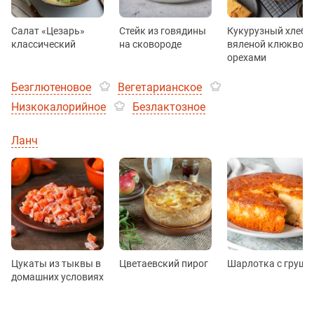
Салат «Цезарь»
Стейк из говядины
Кукурузный хлеб с
классический
на сковороде
вяленой клюквой 
орехами
Безглютеновое
Вегетарианское
Низкокалорийное
Безлактозное
Ланч
Цукаты из тыквы в
Цветаевский пирог
Шарлотка с груше
домашних условиях