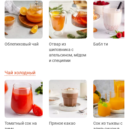
Облепиховый чай
Отвар из
Бабл ти
шиповника с
апельсином, мёдом
и специями
Чай холодный
Томатный сок на
Пряное какао
Сок из тыквы с
зиму
апельсином в