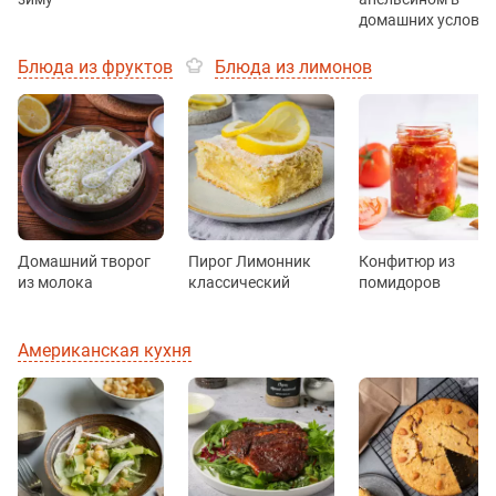
домашних услови
Блюда из фруктов
Блюда из лимонов
Домашний творог
Пирог Лимонник
Конфитюр из
из молока
классический
помидоров
Американская кухня