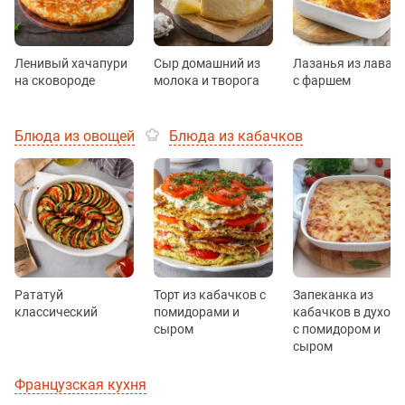
Ленивый хачапури
Сыр домашний из
Лазанья из лаваш
на сковороде
молока и творога
с фаршем
Блюда из овощей
Блюда из кабачков
Рататуй
Торт из кабачков с
Запеканка из
классический
помидорами и
кабачков в духовк
сыром
с помидором и
сыром
Французская кухня