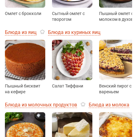
Омлет с брокколи
Сытный омлет с
Пышный омлет с
творогом
молоком в духовк
Блюда из яиц
Блюда из куриных яиц
Пышный бисквит
Салат Тиффани
Венский пирог с
на кефире
вареньем
Блюда из молочных продуктов
Блюда из молока