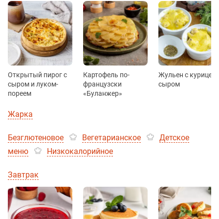
Открытый пирог с
Картофель по-
Жульен с курицей 
сыром и луком-
французски
сыром
пореем
«Буланжер»
Жарка
Безглютеновое
Вегетарианское
Детское
меню
Низкокалорийное
Завтрак