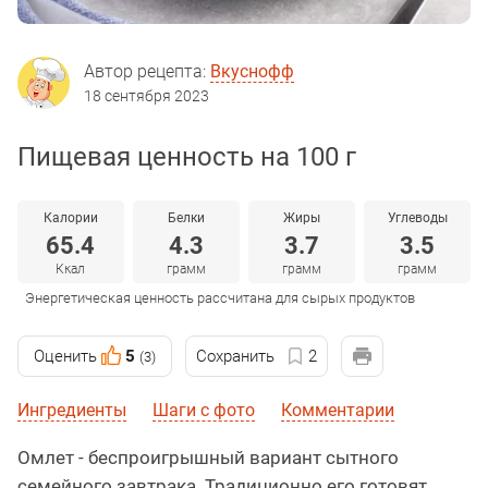
Автор рецепта:
Вкуснофф
18 сентября 2023
Пищевая ценность на 100 г
Калории
Белки
Жиры
Углеводы
65.4
4.3
3.7
3.5
Ккал
грамм
грамм
грамм
Энергетическая ценность рассчитана для сырых продуктов
Оценить
5
Сохранить
2
(3)
Ингредиенты
Шаги с фото
Комментарии
Омлет - беспроигрышный вариант сытного
семейного завтрака. Традиционно его готовят,