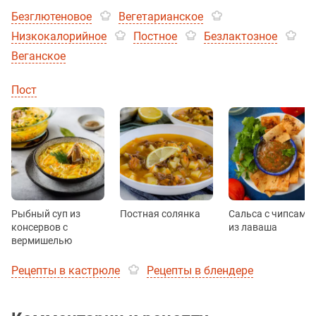
Безглютеновое
Вегетарианское
Низкокалорийное
Постное
Безлактозное
Веганское
Пост
Рыбный суп из
Постная солянка
Сальса с чипсами
консервов с
из лаваша
вермишелью
Рецепты в кастрюле
Рецепты в блендере