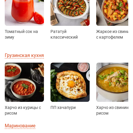
Томатный сок на
Рататуй
Жаркое из свинин
зиму
классический
с картофелем
Грузинская кухня
Харчо из курицы с
ПП хачапури
Харчо из свинины 
рисом
рисом
Маринование