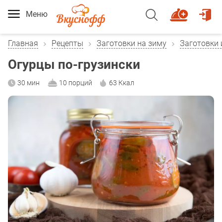
Меню
Главная
Рецепты
Заготовки на зиму
Заготовки 
Огурцы по-грузински
30 мин
10 порций
63 Ккал