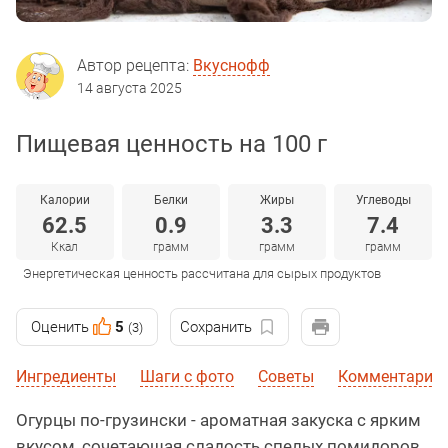
Автор рецепта:
Вкуснофф
14 августа 2025
Пищевая ценность на 100 г
Калории
Белки
Жиры
Углеводы
62.5
0.9
3.3
7.4
Ккал
грамм
грамм
грамм
Энергетическая ценность рассчитана для сырых продуктов
Оценить
5
Сохранить
(3)
Ингредиенты
Шаги с фото
Советы
Комментарии
Огурцы по-грузински - ароматная закуска с ярким
вкусом, сочетающая сладость спелых помидоров,