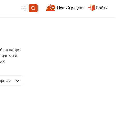
Новый рецепт
Войти
 благодаря
оничные и
ных
ярные