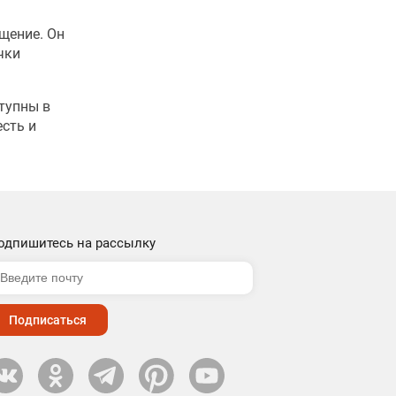
щение. Он
чки
ступны в
есть и
одпишитесь на рассылку
Подписаться