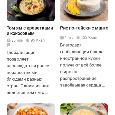
Том ям с креветками
Рис по-тайски с манго
и кокосовым
123 Ккал
1 час
молоком
96 Ккал
25 мин
Благодаря
1
глобализации блюда
Глобализация
иностранной кухни
позволяет
получают всё более
наслаждаться ранее
широкое
неизвестными
распространение,
блюдами разных
завоёвывая сердца ...
стран. Одним из них
является том ям с ...