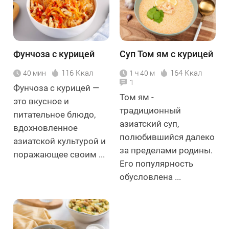
Фунчоза с курицей
Суп Том ям с курицей
116 Ккал
164 Ккал
40 мин
1 ч 40 м
1
Фунчоза с курицей —
Том ям -
это вкусное и
традиционный
питательное блюдо,
азиатский суп,
вдохновленное
полюбившийся далеко
азиатской культурой и
за пределами родины.
поражающее своим ...
Его популярность
обусловлена ...