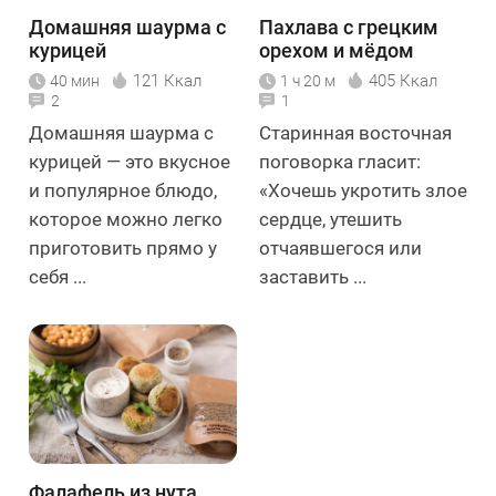
Домашняя шаурма с
Пахлава с грецким
курицей
орехом и мёдом
121 Ккал
405 Ккал
40 мин
1 ч 20 м
2
1
Домашняя шаурма с
Старинная восточная
курицей — это вкусное
поговорка гласит:
и популярное блюдо,
«Хочешь укротить злое
которое можно легко
сердце, утешить
приготовить прямо у
отчаявшегося или
себя ...
заставить ...
Фалафель из нута,