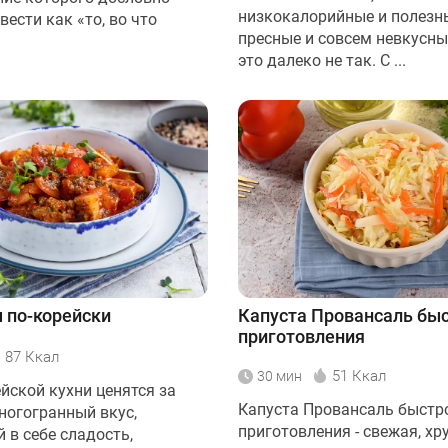
низкокалорийные и полезн
ести как «то, во что
пресные и совсем невкусны
это далеко не так. С ...
 по-корейски
Капуста Провансаль бы
приготовления
87 Ккал
51 Ккал
30 мин
йской кухни ценятся за
Капуста Провансаль быстр
ногогранный вкус,
приготовления - свежая, хр
 в себе сладость,