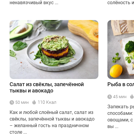
ненавязчивый вкус ...
солёность и 
Салат из свёклы, запечённой
Рыба в со
тыквы и авокадо
45 мин
110 Ккал
50 мин
Запекать р
Как и любой слоёный салат, салат из
способами: 
свёклы, запечённой тыквы и авокадо
овощами, с
– желанный гость на праздничном
вы ...
столе ...