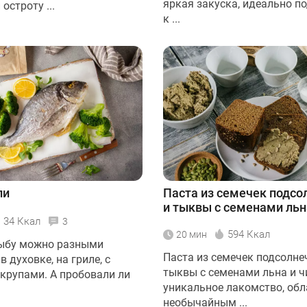
яркая закуска, идеально п
остроту ...
к ...
ли
Паста из семечек подсо
и тыквы с семенами льн
34 Ккал
3
594 Ккал
20 мин
ыбу можно разными
Паста из семечек подсолне
в духовке, на гриле, с
тыквы с семенами льна и чи
 крупами. А пробовали ли
уникальное лакомство, об
необычайным ...