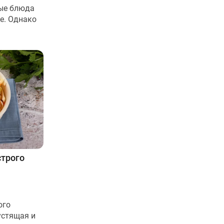
ые блюда
е. Однако
строго
ого
устящая и