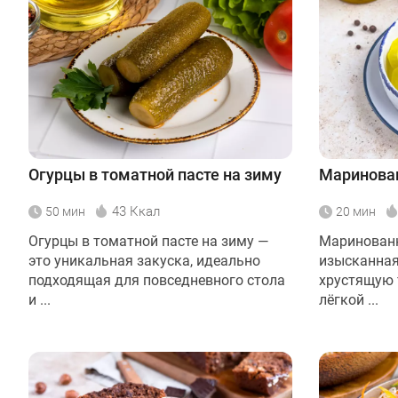
Огурцы в томатной пасте на зиму
Маринова
43 Ккал
50 мин
20 мин
Огурцы в томатной пасте на зиму —
Маринованн
это уникальная закуска, идеально
изысканная
подходящая для повседневного стола
хрустящую т
и ...
лёгкой ...