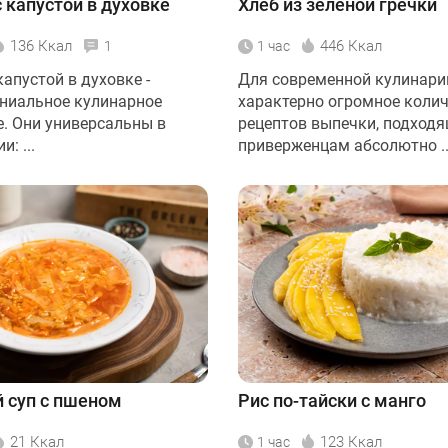
 капустой в духовке
Хлеб из зелёной гречки
136 Ккал
446 Ккал
1
1 час
апустой в духовке -
Для современной кулинари
ениальное кулинарное
характерно огромное коли
е. Они универсальны в
рецептов выпечки, подход
: ...
приверженцам абсолютно ..
 суп с пшеном
Рис по-тайски с манго
21 Ккал
123 Ккал
1 час