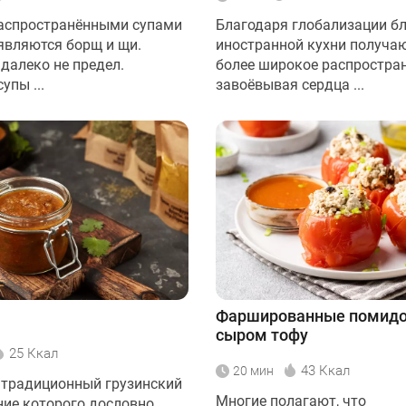
аспространёнными супами
Благодаря глобализации б
 являются борщ и щи.
иностранной кухни получаю
далеко не предел.
более широкое распростран
упы ...
завоёвывая сердца ...
Фаршированные помидо
сыром тофу
25 Ккал
43 Ккал
20 мин
 традиционный грузинский
Многие полагают, что
ание которого дословно