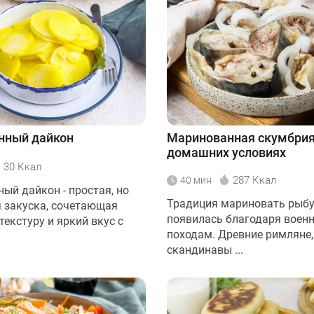
нный дайкон
Маринованная скумбрия
домашних условиях
30 Ккал
287 Ккал
40 мин
ый дайкон - простая, но
Традиция мариновать рыбу
 закуска, сочетающая
появилась благодаря воен
екстуру и яркий вкус с
походам. Древние римляне,
скандинавы ...