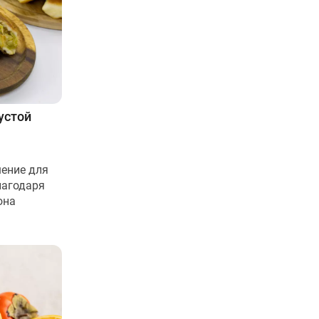
устой
шение для
лагодаря
она