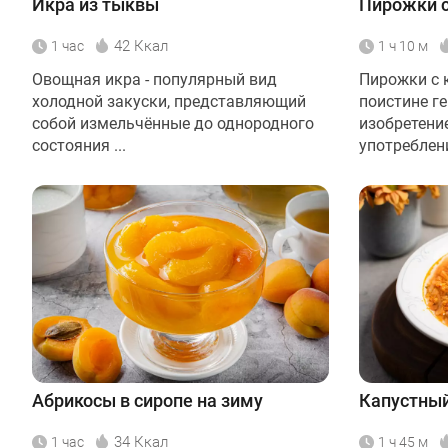
Икра из тыквы
Пирожки с
42 Ккал
1 час
1 ч 10 м
Овощная икра - популярный вид
Пирожки с к
холодной закуски, представляющий
поистине г
собой измельчённые до однородного
изобретени
состояния ...
употреблении
Абрикосы в сиропе на зиму
Капустный
34 Ккал
1 час
1 ч 45 м