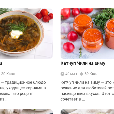
ца
Кетчуп Чили на зиму
30 Ккал
69 Ккал
40 мин
 — традиционное блюдо
Кетчуп чили на зиму — это
хни, уходящее корнями в
решение для любителей ост
мена. Его рецепт
насыщенных вкусов. Этот с
з ...
сочетает в ...