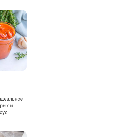
 идеальное
рых и
оус