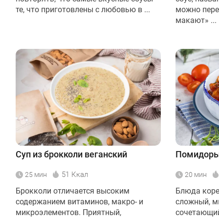
те, что приготовлены с любовью в ...
можно перев
макают» ...
Суп из брокколи веганский
Помидоры
51 Ккал
25 мин
20 мин
Брокколи отличается высоким
Блюда коре
содержанием витаминов, макро- и
сложный, м
микроэлементов. Приятный,
сочетающий