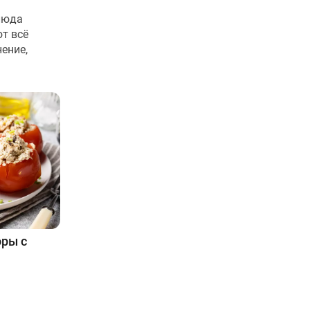
люда
т всё
ение,
ры с