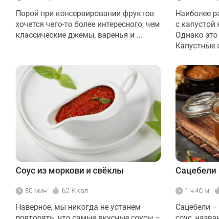
Порой при консервировании фруктов
Наиболее р
хочется чего-то более интересного, чем
с капустой
классические джемы, варенья и ...
Однако это 
Капустные с
Соус из моркови и свёклы
Сацебели
62 Ккал
50 мин
1 ч 40 м
Наверное, мы никогда не устанем
Сацебели –
повторять, что самые вкусные соусы –
соус, назв