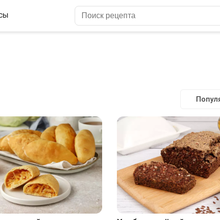
сы
Попул