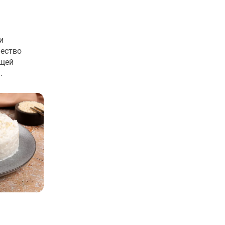
и
чество
ящей
.