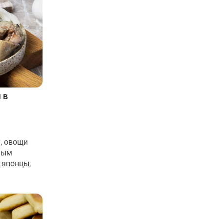
 в
, овощи
ным
 японцы,