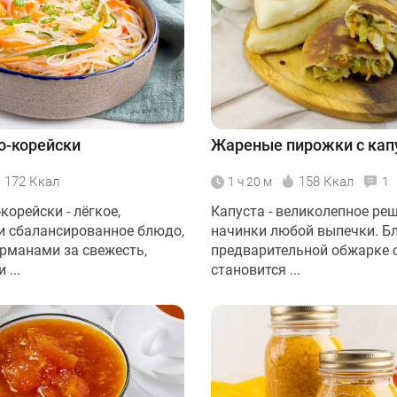
о-корейски
Жареные пирожки с кап
172 Ккал
158 Ккал
1 ч 20 м
1
корейски - лёгкое,
Капуста - великолепное ре
и сбалансированное блюдо,
начинки любой выпечки. Б
рманами за свежесть,
предварительной обжарке 
 ...
становится ...