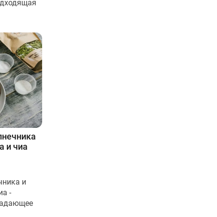
одходящая
лнечника
а и чиа
чника и
а -
ладающее