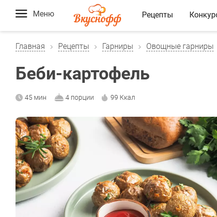
Меню
Рецепты
Конкур
Главная
Рецепты
Гарниры
Овощные гарниры
Беби-картофель
45 мин
4 порции
99 Ккал