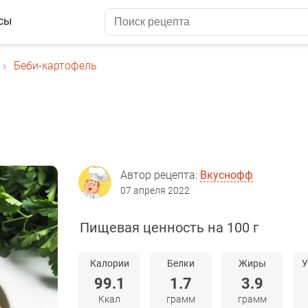
сы
Беби-картофель
Автор рецепта:
Вкуснофф
07 апреля 2022
Пищевая ценность на 100 г
Калории
Белки
Жиры
У
99.1
1.7
3.9
Ккал
грамм
грамм