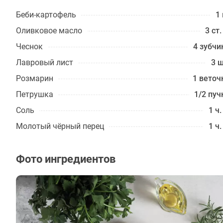
Беби-картофель
1 
Оливковое масло
3 ст.
Чеснок
4 зубчи
Лавровый лист
3 ш
Розмарин
1 веточ
Петрушка
1/2 пуч
Соль
1 ч.
Молотый чёрный перец
1 ч.
Фото ингредиентов