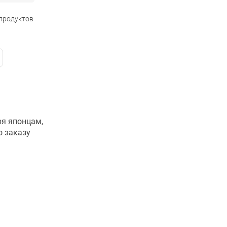
 продуктов
ря японцам,
о заказу