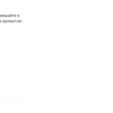
емешайте и
ся ароматом