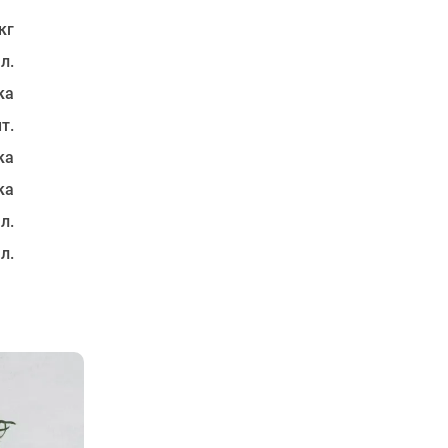
кг
 л.
ка
т.
ка
ка
 л.
 л.