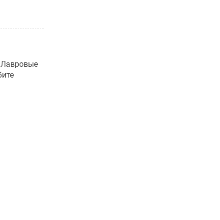
. Лавровые
бите