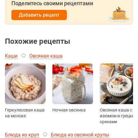
Поделитесь своими рецептами
Добавить рецепт
Похожие рецепты
Каши
Овсяная каша
Геркулесовая каша
Ночная овсянка
Овсяная каша с
на молоке
изюмом и грецким
орехами
Блюда из круп
Блюда из овсяной крупы