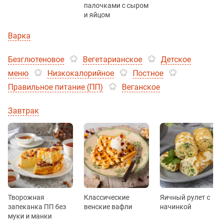
палочками с сыром
и яйцом
Варка
Безглютеновое
Вегетарианское
Детское
меню
Низкокалорийное
Постное
Правильное питание (ПП)
Веганское
Завтрак
Творожная
Классические
Яичный рулет с
запеканка ПП без
венские вафли
начинкой
муки и манки