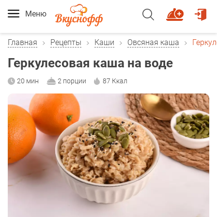
Меню
Главная
Рецепты
Каши
Овсяная каша
Геркул
Геркулесовая каша на воде
20 мин
2 порции
87 Ккал