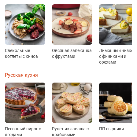
Свекольные
Овсяная запеканка
Лимонный чизкей
котлеты с киноа
с фруктами
с финиками и
орехами
Русская кухня
Песочный пирог с
Рулет из лаваша с
ПП сырники
ягодами
крабовыми