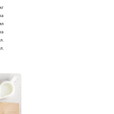
кг
ка
мл
ка
 л.
 л.