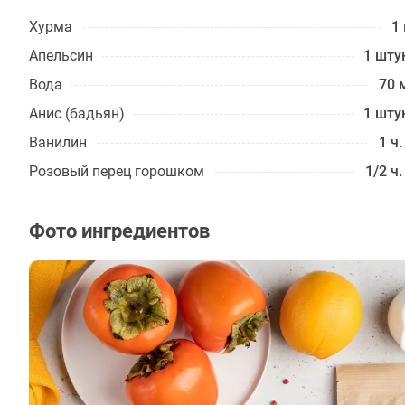
Хурма
1 
Апельсин
1 шту
Вода
70 
Анис (бадьян)
1 шту
Ванилин
1 ч.
Розовый перец горошком
1/2 ч.
Фото ингредиентов