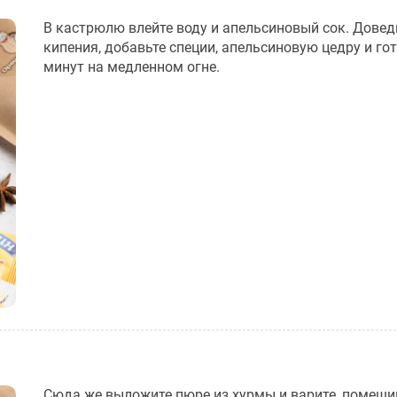
В кастрюлю влейте воду и апельсиновый сок. Довед
кипения, добавьте специи, апельсиновую цедру и гот
минут на медленном огне.
Сюда же выложите пюре из хурмы и варите, помешив