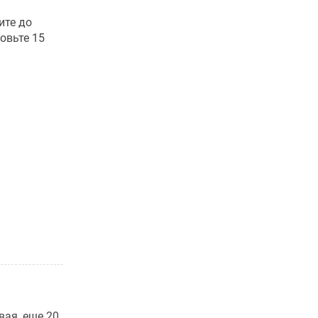
ите до
овьте 15
ая, еще 20