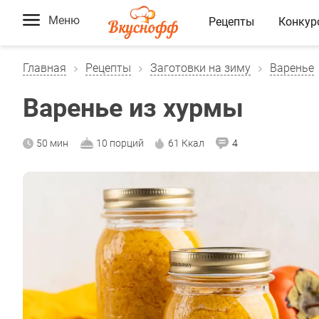
Меню
Рецепты
Конкур
Главная
Рецепты
Заготовки на зиму
Варенье
Варенье из хурмы
50 мин
10 порций
61 Ккал
4