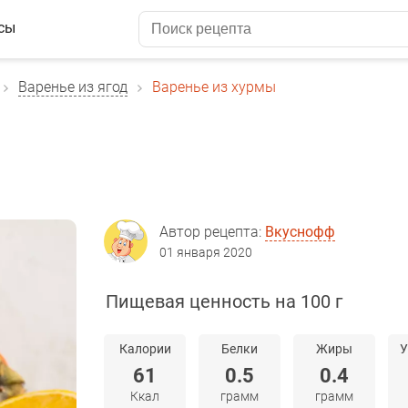
сы
Варенье из ягод
Варенье из хурмы
Автор рецепта:
Вкуснофф
01 января 2020
Пищевая ценность на 100 г
Калории
Белки
Жиры
У
61
0.5
0.4
Ккал
грамм
грамм