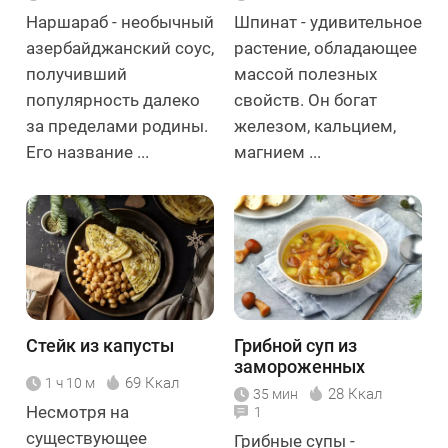
Наршараб - необычный
Шпинат - удивительное
азербайджанский соус,
растение, обладающее
получивший
массой полезных
популярность далеко
свойств. Он богат
за пределами родины.
железом, кальцием,
Его название ...
магнием ...
Стейк из капусты
Грибной суп из
замороженных
69 Ккал
1 ч 10 м
грибов
28 Ккал
35 мин
Несмотря на
1
существующее
Грибные супы -