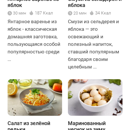
яблок
яблока
187 Ккал
34 Ккал
30 мин
20 мин
Янтарное варенье из
Смузи из сельдерея и
яблок - классическая
яблока — это
домашняя заготовка,
освежающий и
пользующаяся особой
полезный напиток,
популярностью среди
ставший популярным
...
благодаря своим
целебным ...
Салат из зелёной
Маринованный
редьки
чеснок на зиму