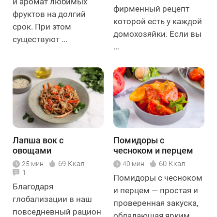
и аромат любимых
фирменный рецепт
фруктов на долгий
которой есть у каждой
срок. При этом
домохозяйки. Если вы
существуют ...
...
Лапша вок с
Помидоры с
овощами
чесноком и перцем
69 Ккал
60 Ккал
25 мин
40 мин
1
Помидоры с чесноком
Благодаря
и перцем — простая и
глобализации в наш
проверенная закуска,
повседневный рацион
обладающая ярким