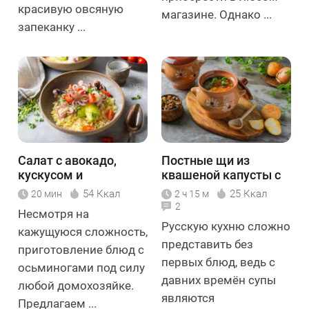
красивую овсяную
магазине. Однако ...
запеканку ...
Салат с авокадо,
Постные щи из
кускусом и
квашеной капусты с
осьминогом
грибами
54 Ккал
25 Ккал
20 мин
2 ч 15 м
2
Несмотря на
Русскую кухню сложно
кажущуюся сложность,
представить без
приготовление блюд с
первых блюд, ведь с
осьминогами под силу
давних времён супы
любой домохозяйке.
являются
Предлагаем ...