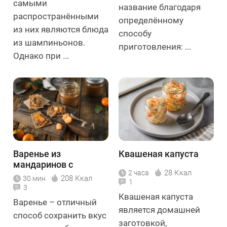
самыми
название благодаря
распространёнными
определённому
из них являются блюда
способу
из шампиньонов.
приготовления: ...
Однако при ...
Варенье из
Квашеная капуста
мандаринов с
28 Ккал
2 часа
орехами
208 Ккал
30 мин
1
3
Квашеная капуста
Варенье – отличный
является домашней
способ сохранить вкус
заготовкой,