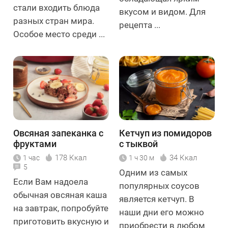
стали входить блюда
вкусом и видом. Для
разных стран мира.
рецепта ...
Особое место среди ...
Овсяная запеканка с
Кетчуп из помидоров
фруктами
с тыквой
178 Ккал
34 Ккал
1 час
1 ч 30 м
5
Одним из самых
Если Вам надоела
популярных соусов
обычная овсяная каша
является кетчуп. В
на завтрак, попробуйте
наши дни его можно
приготовить вкусную и
приобрести в любом