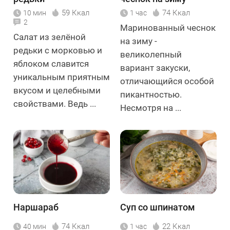
59 Ккал
74 Ккал
10 мин
1 час
2
Маринованный чеснок
Салат из зелёной
на зиму -
редьки с морковью и
великолепный
яблоком славится
вариант закуски,
уникальным приятным
отличающийся особой
вкусом и целебными
пикантностью.
свойствами. Ведь ...
Несмотря на ...
Наршараб
Суп со шпинатом
74 Ккал
22 Ккал
40 мин
1 час