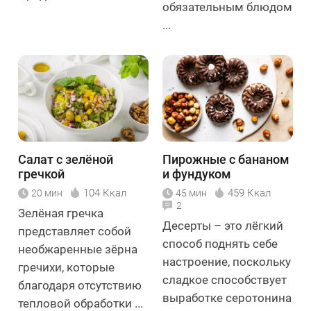
обязательным блюдом
...
Салат с зелёной
Пирожные с бананом
гречкой
и фундуком
104 Ккал
459 Ккал
20 мин
45 мин
2
Зелёная гречка
Десерты – это лёгкий
представляет собой
способ поднять себе
необжаренные зёрна
настроение, поскольку
гречихи, которые
сладкое способствует
благодаря отсутствию
выработке серотонина
тепловой обработки ...