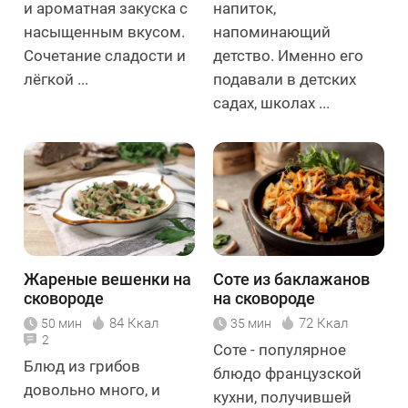
и ароматная закуска с
напиток,
насыщенным вкусом.
напоминающий
Сочетание сладости и
детство. Именно его
лёгкой ...
подавали в детских
садах, школах ...
Жареные вешенки на
Соте из баклажанов
сковороде
на сковороде
84 Ккал
72 Ккал
50 мин
35 мин
2
Соте - популярное
Блюд из грибов
блюдо французской
довольно много, и
кухни, получившей