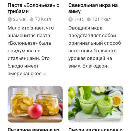
Паста «Болоньезе» с
Свекольная икра на
грибами
зиму
78 Ккал
121 Ккал
25 мин
1 час
Мало кто знает, что
Овощная икра
знаменитая паста
представляет собой
«Болоньезе» была
оригинальный способ
придумана не
заготовки большого
итальянцами. Это
урожая овощей на
блюдо имеет
зиму. Благодаря ...
американское ...
Янтарное варенье из
Смузи из сельдерея и