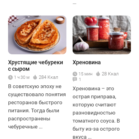
...
Хрустящие чебуреки
Хреновина
с сыром
28 Ккал
15 мин
284 Ккал
1 ч 30 м
1
В советскую эпоху не
Хреновина – это
существовало понятия
острая приправа,
ресторанов быстрого
которую считают
питания. Тогда были
разновидностью
распространены
томатного соуса. В
чебуречные ...
быту из-за острого
вкуса ...