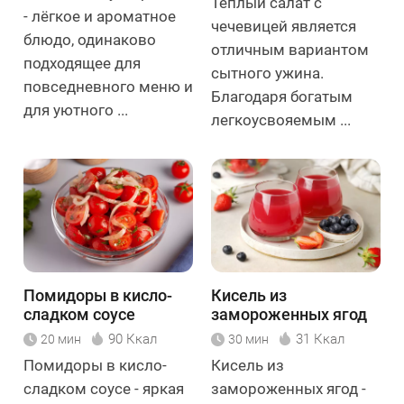
Тёплый салат с
- лёгкое и ароматное
чечевицей является
блюдо, одинаково
отличным вариантом
подходящее для
сытного ужина.
повседневного меню и
Благодаря богатым
для уютного ...
легкоусвояемым ...
Помидоры в кисло-
Кисель из
сладком соусе
замороженных ягод
90 Ккал
31 Ккал
20 мин
30 мин
Помидоры в кисло-
Кисель из
сладком соусе - яркая
замороженных ягод -