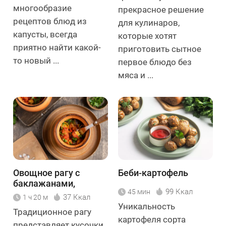
многообразие
прекрасное решение
рецептов блюд из
для кулинаров,
капусты, всегда
которые хотят
приятно найти какой-
приготовить сытное
то новый ...
первое блюдо без
мяса и ...
Овощное рагу с
Беби-картофель
баклажанами,
99 Ккал
45 мин
болгарским перцем и
37 Ккал
1 ч 20 м
помидорами
Уникальность
Традиционное рагу
картофеля сорта
представляет кусочки