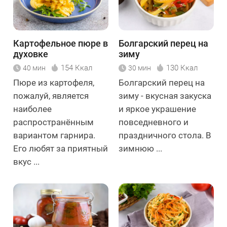
Картофельное пюре в
Болгарский перец на
духовке
зиму
154 Ккал
130 Ккал
40 мин
30 мин
Пюре из картофеля,
Болгарский перец на
пожалуй, является
зиму - вкусная закуска
наиболее
и яркое украшение
распространённым
повседневного и
вариантом гарнира.
праздничного стола. В
Его любят за приятный
зимнюю ...
вкус ...