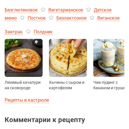
Безглютеновое
Вегетарианское
Детское
меню
Постное
Безлактозное
Веганское
Завтрак
Полдник
Ленивый хачапури
Хычины с сыром и
Чиа-пудинг с
на сковороде
картофелем
бананом и грушей
Рецепты в кастрюле
Комментарии к рецепту