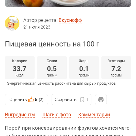
Автор рецепта:
Вкуснофф
21 июля 2023
Пищевая ценность на 100 г
Калории
Белки
Жиры
Углеводы
33.7
0.5
0.1
7.2
Ккал
грамм
грамм
грамм
Энергетическая ценность рассчитана для сырых продуктов
Оценить
5
Сохранить
1
(3)
Ингредиенты
Шаги с фото
Комментарии
Порой при консервировании фруктов хочется чего-
то более интересного, чем классические джемы,