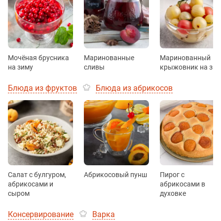
Мочёная брусника
Маринованные
Маринованный
на зиму
сливы
крыжовник на зи
Блюда из фруктов
Блюда из абрикосов
Салат с булгуром,
Абрикосовый пунш
Пирог с
абрикосами и
абрикосами в
сыром
духовке
Консервирование
Варка