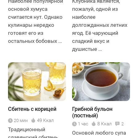
Наиболее популярной
Клубника является,
основой хумуса
пожалуй, одной из
считается нут. Однако
наиболее
кулинары нередко
долгожданных летних
готовят его из
ягод. Её чарующий
остальных бобовых ...
сладкий вкус и
душистые ...
Сбитень с корицей
Грибной бульон
(постный)
49 Ккал
20 мин
8 Ккал
1 час
2
Традиционный
Основой любого супа
славянский сбитень