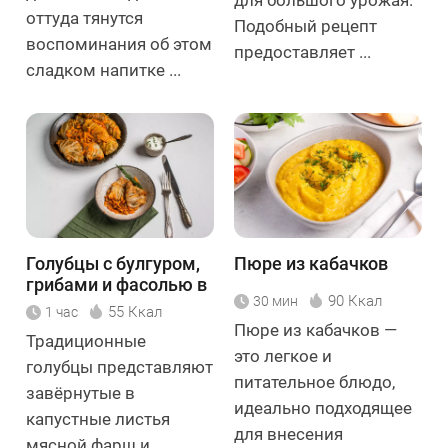
оттуда тянутся
Подобный рецепт
воспоминания об этом
предоставляет ...
сладком напитке ...
Голубцы с булгуром,
Пюре из кабачков
грибами и фасолью в
90 Ккал
30 мин
томатном соусе
55 Ккал
1 час
Пюре из кабачков —
Традиционные
это легкое и
голубцы представляют
питательное блюдо,
завёрнутые в
идеально подходящее
капустные листья
для внесения
мясной фарш и