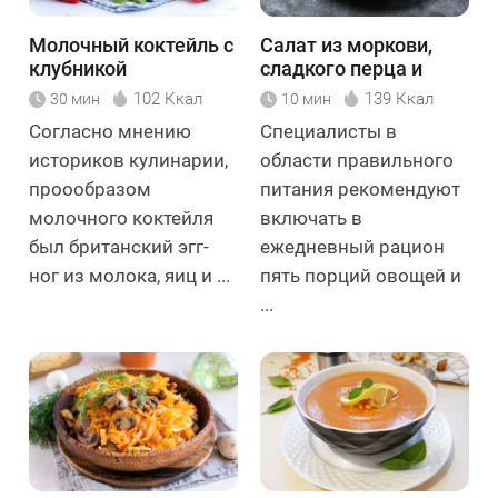
Молочный коктейль с
Салат из моркови,
клубникой
сладкого перца и
орехов
102 Ккал
139 Ккал
30 мин
10 мин
Согласно мнению
Специалисты в
историков кулинарии,
области правильного
проообразом
питания рекомендуют
молочного коктейля
включать в
был британский эгг-
ежедневный рацион
ног из молока, яиц и ...
пять порций овощей и
...