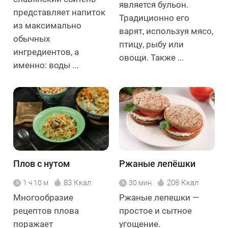
является бульон.
представляет напиток
Традиционно его
из максимально
варят, используя мясо,
обычных
птицу, рыбу или
ингредиентов, а
овощи. Также ...
именно: воды ...
Плов с нутом
Ржаные лепёшки
83 Ккал
208 Ккал
1 ч 10 м
30 мин
Многообразие
Ржаные лепешки —
рецептов плова
простое и сытное
поражает
угощение.