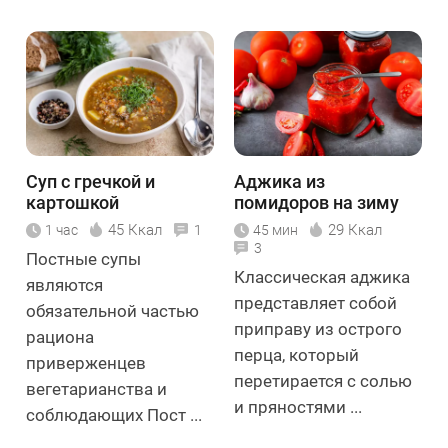
Суп с гречкой и
Аджика из
картошкой
помидоров на зиму
45 Ккал
29 Ккал
1 час
1
45 мин
3
Постные супы
Классическая аджика
являются
представляет собой
обязательной частью
приправу из острого
рациона
перца, который
приверженцев
перетирается с солью
вегетарианства и
и пряностями ...
соблюдающих Пост ...