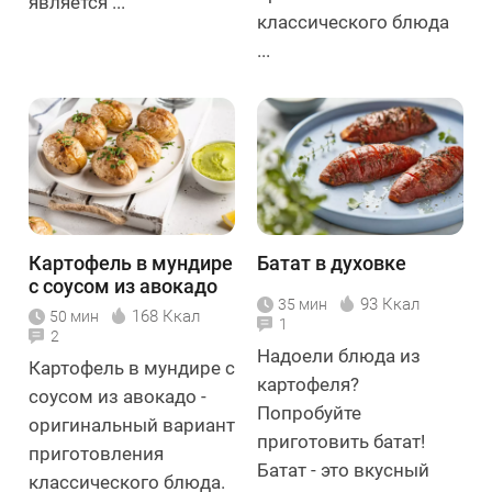
является ...
классического блюда
...
Картофель в мундире
Батат в духовке
с соусом из авокадо
93 Ккал
35 мин
168 Ккал
50 мин
1
2
Надоели блюда из
Картофель в мундире с
картофеля?
соусом из авокадо -
Попробуйте
оригинальный вариант
приготовить батат!
приготовления
Батат - это вкусный
классического блюда.