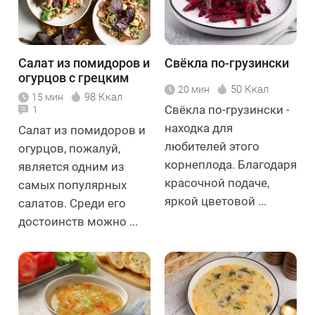
Салат из помидоров и
Свёкла по-грузински
огурцов с грецким
50 Ккал
20 мин
орехом
98 Ккал
15 мин
Свёкла по-грузински -
1
находка для
Салат из помидоров и
любителей этого
огурцов, пожалуй,
корнеплода. Благодаря
является одним из
красочной подаче,
самых популярных
яркой цветовой ...
салатов. Среди его
достоинств можно ...