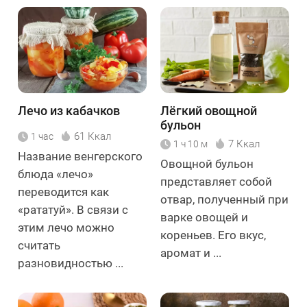
Лечо из кабачков
Лёгкий овощной
бульон
61 Ккал
1 час
7 Ккал
1 ч 10 м
Название венгерского
Овощной бульон
блюда «лечо»
представляет собой
переводится как
отвар, полученный при
«рататуй». В связи с
варке овощей и
этим лечо можно
кореньев. Его вкус,
считать
аромат и ...
разновидностью ...