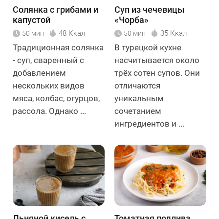
Солянка с грибами и
Суп из чечевицы
капустой
«Чорба»
48 Ккал
35 Ккал
50 мин
50 мин
Традиционная солянка
В турецкой кухне
- суп, сваренный с
насчитывается около
добавлением
трёх сотен супов. Они
нескольких видов
отличаются
мяса, колбас, огурцов,
уникальным
рассола. Однако ...
сочетанием
ингредиентов и ...
Льняной кисель с
Томатная подлива