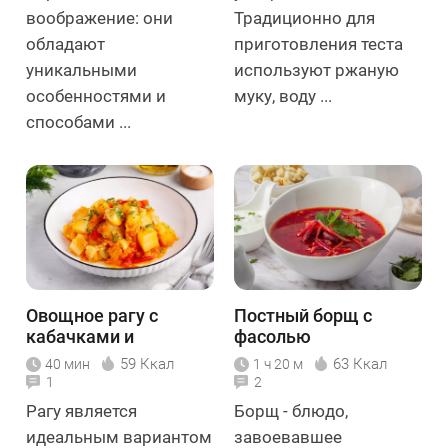
воображение: они
Традиционно для
обладают
приготовления теста
уникальными
используют ржаную
особенностями и
муку, воду ...
способами ...
Овощное рагу с
Постный борщ с
кабачками и
фасолью
картошкой
59 Ккал
63 Ккал
40 мин
1 ч 20 м
1
2
Рагу является
Борщ - блюдо,
идеальным вариантом
завоевавшее