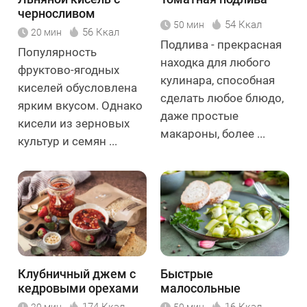
черносливом
54 Ккал
50 мин
56 Ккал
20 мин
Подлива - прекрасная
Популярность
находка для любого
фруктово-ягодных
кулинара, способная
киселей обусловлена
сделать любое блюдо,
ярким вкусом. Однако
даже простые
кисели из зерновых
макароны, более ...
культур и семян ...
Клубничный джем с
Быстрые
кедровыми орехами
малосольные
и базиликом
кабачки