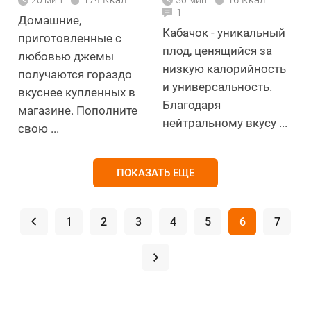
174 Ккал
16 Ккал
20 мин
50 мин
1
Домашние,
Кабачок - уникальный
приготовленные с
плод, ценящийся за
любовью джемы
низкую калорийность
получаются гораздо
и универсальность.
вкуснее купленных в
Благодаря
магазине. Пополните
нейтральному вкусу ...
свою ...
ПОКАЗАТЬ ЕЩЕ
.
1
2
3
4
5
6
7
.