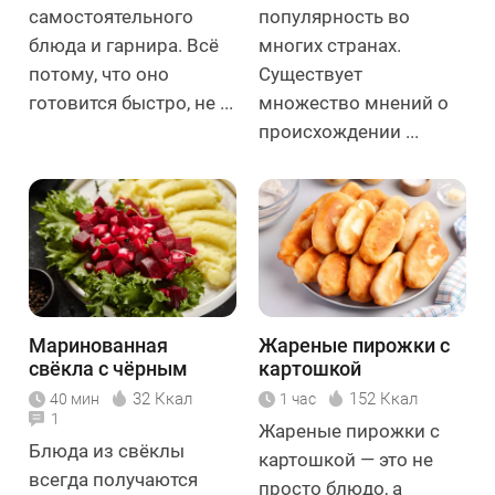
самостоятельного
популярность во
блюда и гарнира. Всё
многих странах.
потому, что оно
Существует
готовится быстро, не ...
множество мнений о
происхождении ...
Маринованная
Жареные пирожки с
свёкла с чёрным
картошкой
перцем и зёрнами
32 Ккал
152 Ккал
40 мин
1 час
горчицы
1
Жареные пирожки с
Блюда из свёклы
картошкой — это не
всегда получаются
просто блюдо, а