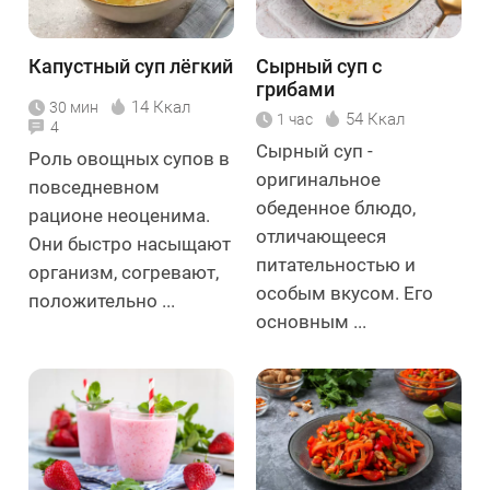
Капустный суп лёгкий
Сырный суп с
грибами
14 Ккал
30 мин
54 Ккал
1 час
4
Сырный суп -
Роль овощных супов в
оригинальное
повседневном
обеденное блюдо,
рационе неоценима.
отличающееся
Они быстро насыщают
питательностью и
организм, согревают,
особым вкусом. Его
положительно ...
основным ...