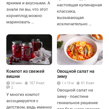
яркими и вкусными. А
настоящая кулинарная
знали ли вы, что этот
классика,
корнеплод можно
вызывающая
мариновать ...
исключительно ...
Компот из свежей
Овощной салат на
вишни
зиму
167 Ккал
61 Ккал
20 мин
1 ч 10 м
2
Овощной салат на
У многих компот
зиму - поистине
ассоциируется с
гениальное решение
детством, ведь именно
для большого урожая.