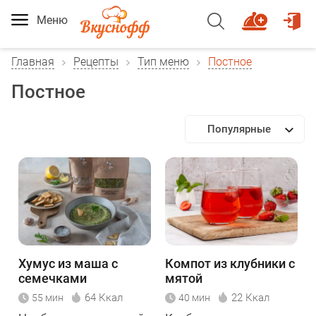
Меню
Главная
Рецепты
Тип меню
Постное
Постное
Популярные
Хумус из маша с
Компот из клубники с
семечками
мятой
подсолнечника
64 Ккал
22 Ккал
55 мин
40 мин