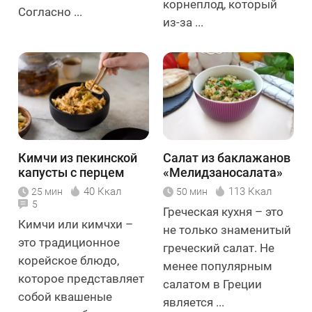
корнеплод, который
Согласно ...
из-за ...
Кимчи из пекинской
Салат из баклажанов
капусты с перцем
«Мелидзаносалата»
чили
40 Ккал
113 Ккал
25 мин
50 мин
5
Греческая кухня – это
Кимчи или кимчхи –
не только знаменитый
это традиционное
греческий салат. Не
корейское блюдо,
менее популярным
которое представляет
салатом в Греции
собой квашеные
является ...