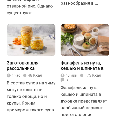
разнообразия в ...
отварной рис. Однако
существуют ...
Заготовка для
Фалафель из нута,
рассольника
кешью и шпината в
духовке
48 Ккал
173 Ккал
1 час
40 мин
3
В состав супов на зиму
Фалафель из нута,
могут входить не
кешью и шпината в
только овощи, но и
духовке представляет
крупы. Ярким
необычный вариант
примером такого супа
приготовления