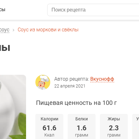
сы
соус
Соус из моркови и свёклы
лы
Автор рецепта:
Вкуснофф
22 апреля 2021
Пищевая ценность на 100 г
Калории
Белки
Жиры
У
61.6
1.6
2.3
Ккал
грамм
грамм