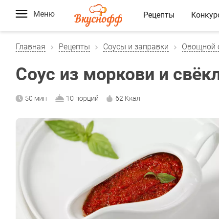
Меню
Рецепты
Конкур
Главная
Рецепты
Соусы и заправки
Овощной 
Соус из моркови и свёк
50 мин
10 порций
62 Ккал