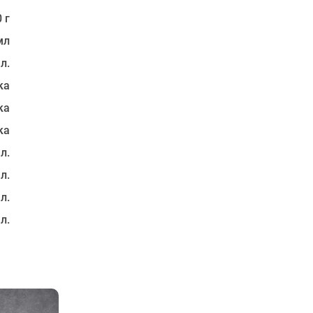
 г
мл
 л.
ка
ка
ка
 л.
 л.
 л.
 л.