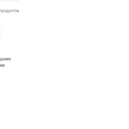
 продуктов
ашних
ии