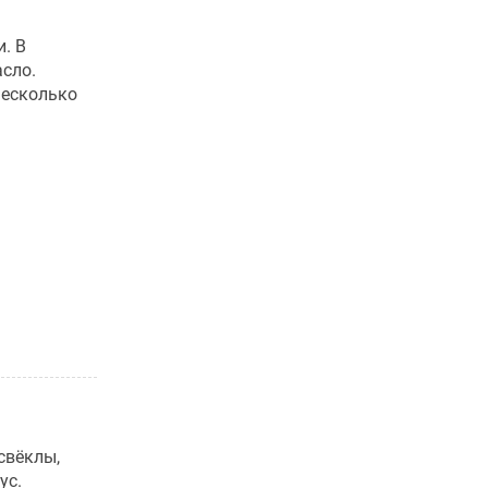
. В
асло.
несколько
свёклы,
ус.