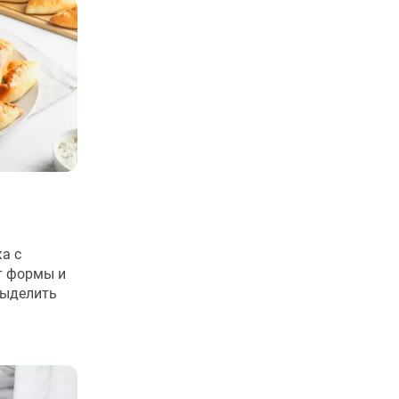
а с
т формы и
выделить