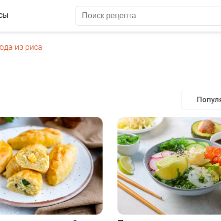
сы
юда из риса
Попул