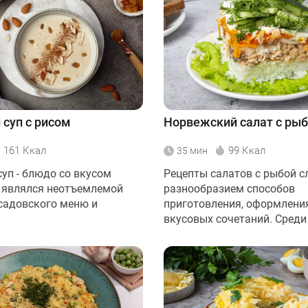
суп с рисом
Норвежский салат с ры
161 Ккал
99 Ккал
35 мин
уп - блюдо со вкусом
Рецепты салатов с рыбой с
н являлся неотъемлемой
разнообразием способов
садовского меню и
приготовления, оформлени
вкусовых сочетаний. Среди .