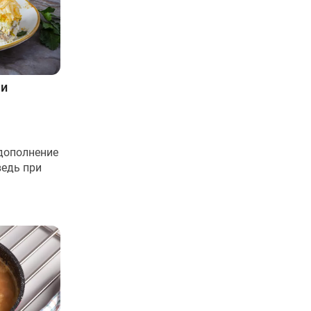
ми
дополнение
ведь при