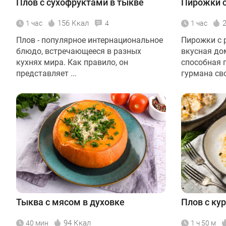
Плов с сухофруктами в тыкве
Пирожки с
156 Ккал
1 час
4
1 час
Плов - популярное интернациональное
Пирожки с 
блюдо, встречающееся в разных
вкусная до
кухнях мира. Как правило, он
способная 
представляет ...
гурмана сво
Тыква с мясом в духовке
Плов с ку
94 Ккал
40 мин
1 ч 50 м