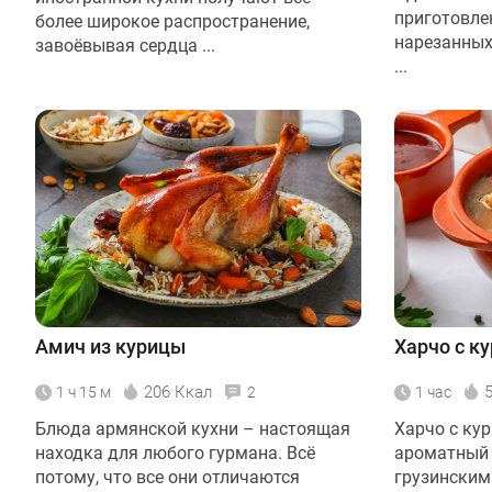
приготовле
более широкое распространение,
нарезанных
завоёвывая сердца ...
...
Амич из курицы
Харчо с к
206 Ккал
1 ч 15 м
2
1 час
Блюда армянской кухни – настоящая
Харчо с ку
находка для любого гурмана. Всё
ароматный 
потому, что все они отличаются
грузинским