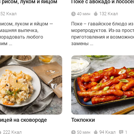
 рисом, луком и яйцом
Поке с авокадо и лосос
252 Ккал
132 Ккал
40 мин
рисом, луком и яйцом —
Поке – гавайское блюдо из
машняя выпечка,
морепродуктов. Из-за прос
порадовать любого
приготовления и возможно
им ...
замены ...
рицей на сковороде
Токпокки
222 Ккал
94 Ккал
50 мин
1