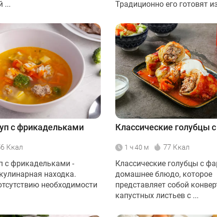
...
Традиционно его готовят из 
уп с фрикадельками
Классические голубцы 
56 Ккал
77 Ккал
1 ч 40 м
п с фрикадельками -
Классические голубцы с фа
кулинарная находка.
домашнее блюдо, которое
отсутствию необходимости
представляет собой конвер
капустных листьев с ...