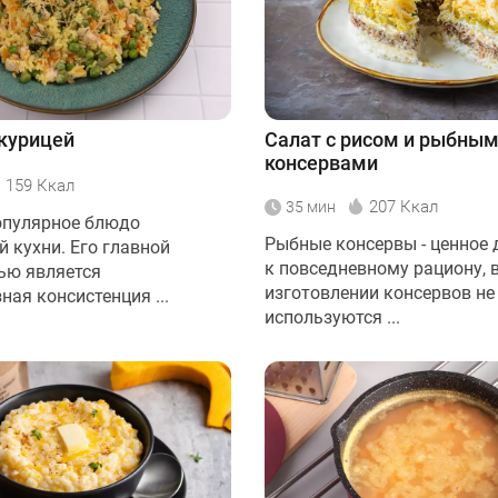
 курицей
Салат с рисом и рыбны
консервами
159 Ккал
207 Ккал
35 мин
популярное блюдо
Рыбные консервы - ценное 
 кухни. Его главной
к повседневному рациону, 
ью является
изготовлении консервов не
ая консистенция ...
используются ...