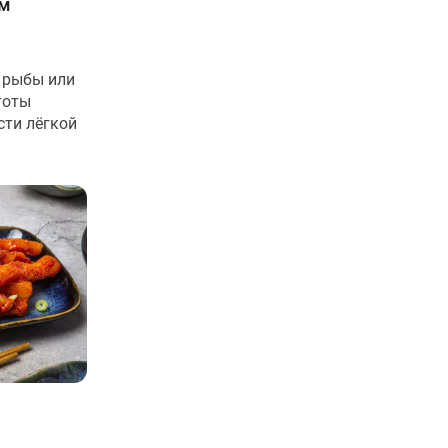
ем
 рыбы или
тоты
сти лёгкой