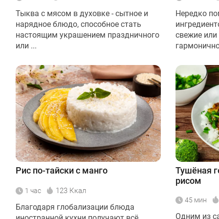
Тыква с мясом в духовке - сытное и
Нередко по
нарядное блюдо, способное стать
ингредиент
настоящим украшением праздничного
свежие или
или ...
гармонично
Рис по-тайски с манго
Тушёная г
рисом
123 Ккал
1 час
45 мин
Благодаря глобализации блюда
Одним из с
иностранной кухни получают всё