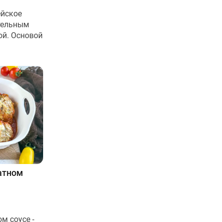
ейское
тельным
ой. Основой
атном
м соусе -