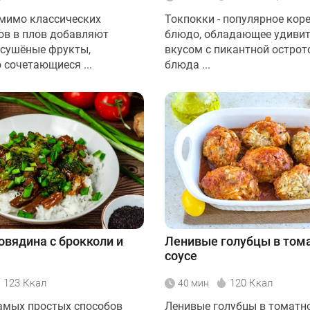
мимо классических
Токпокки - популярное кор
ов в плов добавляют
блюдо, обладающее удиви
 сушёные фрукты,
вкусом с пикантной острот
 сочетающиеся ...
блюда ...
овядина с брокколи и
Ленивые голубцы в том
соусе
123 Ккал
120 Ккал
40 мин
амых простых способов
Ленивые голубцы в томатно