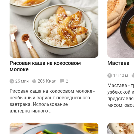
Рисовая каша на кокосовом
Мастава
молоке
1 ч 40 м
206 Ккал
25 мин
2
Мастава - 
Рисовая каша на кокосовом молоке -
узбекской 
необычный вариант повседневного
представля
завтрака. Использование
мясом, овощ
альтернативного ...