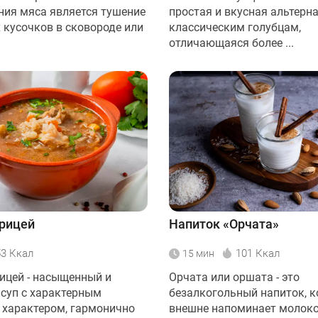
ния мяса является тушение
простая и вкусная альтерн
 кусочков в сковороде или
классическим голубцам,
отличающаяся более ...
урицей
Напиток «Орчата»
53 Ккал
101 Ккал
15 мин
рицей - насыщенный и
Орчата или оршата - это
суп с характерным
безалкогольный напиток, 
 характером, гармонично
внешне напоминает молоко