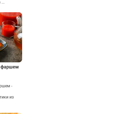
...
с фаршем
ршем -
тики из