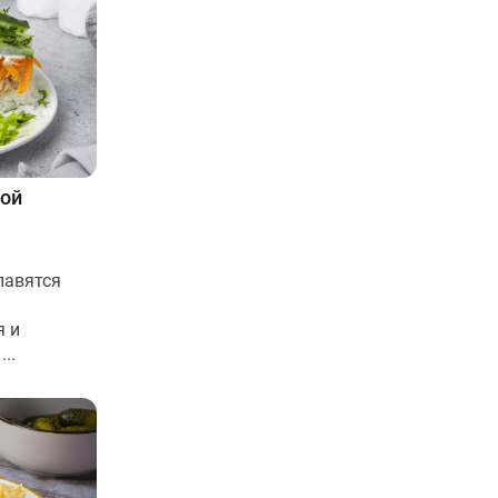
бой
лавятся
я и
..