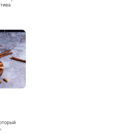
атива
который
.