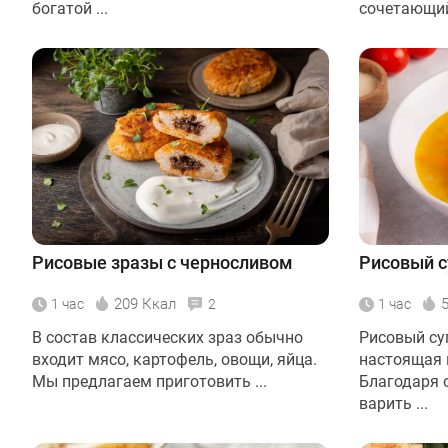
богатой ...
сочетающий 
Рисовые зразы с черносливом
Рисовый с
209 Ккал
1 час
2
1 час
В состав классических зраз обычно
Рисовый су
входит мясо, картофель, овощи, яйца.
настоящая 
Мы предлагаем приготовить ...
Благодаря 
варить ...